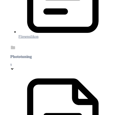
Fliesensilikon
Phototuning
9