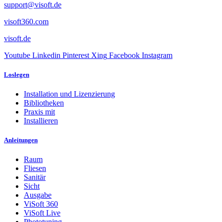
support@visoft.de
visoft360.com
visoft.de
Youtube
Linkedin
Pinterest
Xing
Facebook
Instagram
Loslegen
Installation und Lizenzierung
Bibliotheken
Praxis mit
Installieren
Anleitungen
Raum
Fliesen
Sanitär
Sicht
Ausgabe
ViSoft 360
ViSoft Live
Phototuning