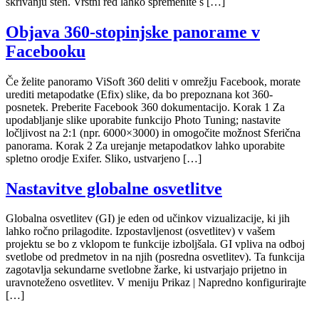
skrivanju sten. Vrstni red lahko spremenite s […]
Objava 360-stopinjske panorame v
Facebooku
Če želite panoramo ViSoft 360 deliti v omrežju Facebook, morate
urediti metapodatke (Efix) slike, da bo prepoznana kot 360-
posnetek. Preberite Facebook 360 dokumentacijo. Korak 1 Za
upodabljanje slike uporabite funkcijo Photo Tuning; nastavite
ločljivost na 2:1 (npr. 6000×3000) in omogočite možnost Sferična
panorama. Korak 2 Za urejanje metapodatkov lahko uporabite
spletno orodje Exifer. Sliko, ustvarjeno […]
Nastavitve globalne osvetlitve
Globalna osvetlitev (GI) je eden od učinkov vizualizacije, ki jih
lahko ročno prilagodite. Izpostavljenost (osvetlitev) v vašem
projektu se bo z vklopom te funkcije izboljšala. GI vpliva na odboj
svetlobe od predmetov in na njih (posredna osvetlitev). Ta funkcija
zagotavlja sekundarne svetlobne žarke, ki ustvarjajo prijetno in
uravnoteženo osvetlitev. V meniju Prikaz | Napredno konfigurirajte
[…]