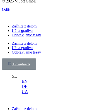
© 2025 ViSoft GmbH
Odtis
Začnite z delom
Učna gradiva
Odpravljanje težav
Začnite z delom
Učna gradiva
Odpravljanje težav
Downloads
SL
EN
DE
UA
Začnite z delom