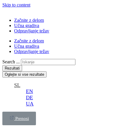
Skip to content
Začnite z delom
Učna gradiva
Odpravljanje težav
Začnite z delom
Učna gradiva
Odpravljanje težav
Search ...
Rezultati
Oglejte si vse rezultate
SL
EN
DE
UA
Prenosi