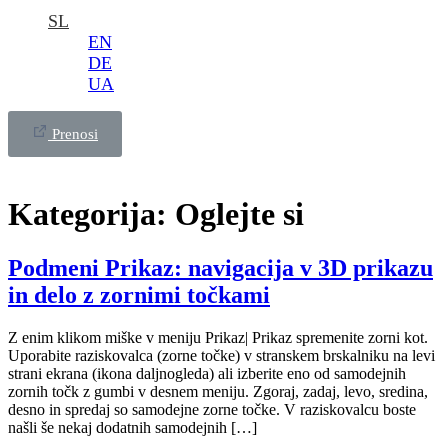
SL
EN
DE
UA
Prenosi
Kategorija:
Oglejte si
Podmeni Prikaz: navigacija v 3D prikazu
in delo z zornimi točkami
Z enim klikom miške v meniju Prikaz| Prikaz spremenite zorni kot.
Uporabite raziskovalca (zorne točke) v stranskem brskalniku na levi
strani ekrana (ikona daljnogleda) ali izberite eno od samodejnih
zornih točk z gumbi v desnem meniju. Zgoraj, zadaj, levo, sredina,
desno in spredaj so samodejne zorne točke. V raziskovalcu boste
našli še nekaj dodatnih samodejnih […]