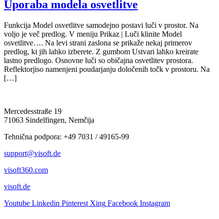
Uporaba modela osvetlitve
Funkcija Model osvetlitve samodejno postavi luči v prostor. Na
voljo je več predlog. V meniju Prikaz | Luči klinite Model
osvetlitve…. Na levi strani zaslona se prikaže nekaj primerov
predlog, ki jih lahko izberete. Z gumbom Ustvari lahko kreirate
lastno predlogo. Osnovne luči so običajna osvetlitev prostora.
Reflektorjiso namenjeni poudarjanju določenih točk v prostoru. Na
[…]
Mercedesstraße 19
71063 Sindelfingen, Nemčija
Tehnična podpora: +49 7031 / 49165-99
support@visoft.de
visoft360.com
visoft.de
Youtube
Linkedin
Pinterest
Xing
Facebook
Instagram