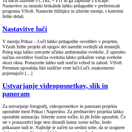
Ta način zaženite s CTRL + F11 in ga zapustite z Escape.
Nastavitve za stranski brskalnik lahko prilagodite v preferencah
programa ViSoft. Nastavite bližnjice in izberite menije, s katerimi
želite delati.
Nastavitve luči
V meniju Prikaz – Luči lahko prilagodite osvetlitev v projektu.
Včasih želite projekt ali njegov del narediti svetlejši ali temnejši.
Poleg tega lahko ustvarite učinke ambientalne svetlobe. Z uporabo
načina osvetlitve Sončna svetloba lahko prikažete vstop svetlobe
skozi okna. Ponazorite lahko tudi sončni vzhod in zahod. ViSoft
Premium uporablja štiri različne vrste luči:Luči: enakomerno
pojemajoče […]
Ustvarjanje videoposnetkov, slik in
panoram
Za ustvarjanje fotografij, videoposnetkov in panoram projekta
uporabite meni Prikaz | Napredno. Za predstavitev projekta lahko
uporabite animacijo. Izberite zorne točke, ki jih želite uporabiti. Če
ste v ponazoritvi lege sten shranili lastne zorne točke, bodo
prikazane tudi te. Najbolje je začeti na sredini sobe, da se izognete