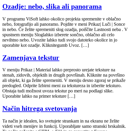
Ozadje: nebo, slika ali panorama
V programu ViSoft lahko okolico projekta spremenite v oblačno
nebo, fotografijo ali panoramo. Pojdite v meni Prikaz| Luči | Sonce
in nebo. Če želite spremeniti slog ozadja, poiščite Lastnosti neba . V
spustnem meniju Sloglahko izberete sončno, oblačno ali celo
nevihtno nebo. Uvozite lahko tudi svojo datoteko okolice in jo
uporabite kot ozadje. Kliknitegumb Uvoz. […]
Zamenjava tekstur
V meniju Prikaz | Material lahko preprosto urejate teksture na
stenah, zidovih, objektih in drugih površinah. Kliknite na površino
ali objekt, ki ga želite spremeniti. V meniju desno zgoraj se prikaže
predogled. Odprite Izbirni meni za tekstureza in izberite teksturo.
Obstaja tudi možnost uvoza tekstur po meri na podlagi slike.
Uporabite lahko na primer teksture […]
Način hitrega svetovanja
Ta način je idealen, ko svetujete strankam in na ekranu ne želite
videti vseh menijev in funkcij. Uporabljate samo stranski brskalnik.