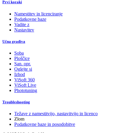
Prvi koraki
Namestitev in licenciranje
Podatkovne baze
Vadite z
Nastavitev
Učna gradiva
Soba
Ploščice
San. opr.
Oglejte si
Izhod
ViSoft 360
ViSoft Live
Phototuning
Troubleshooting
Težave z namestitvijo, nastavitvijo in licenco
Zlom
Podatkovne baze in posodobitve