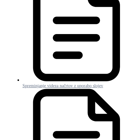
Spreminjanje videza načrtov z uporabo slojev