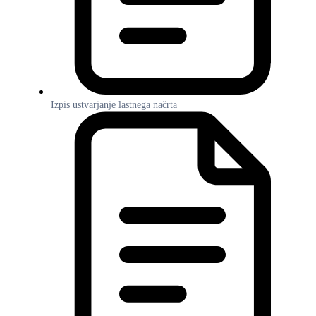
Izpis ustvarjanje lastnega načrta