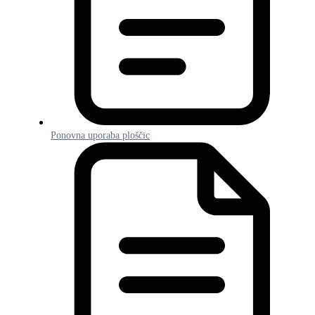
Ponovna uporaba ploščic