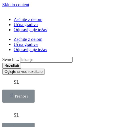
Skip to content
Začnite z delom
Učna gradiva
Odpravljanje težav
Začnite z delom
Učna gradiva
Odpravljanje težav
Search ...
Rezultati
Oglejte si vse rezultate
SL
Prenosi
SL