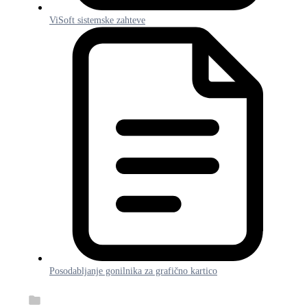
ViSoft sistemske zahteve
Posodabljanje gonilnika za grafično kartico