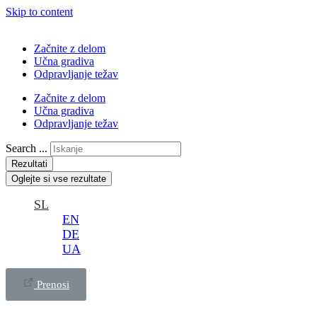
Skip to content
Začnite z delom
Učna gradiva
Odpravljanje težav
Začnite z delom
Učna gradiva
Odpravljanje težav
Search ...
Rezultati
Oglejte si vse rezultate
SL
EN
DE
UA
Prenosi