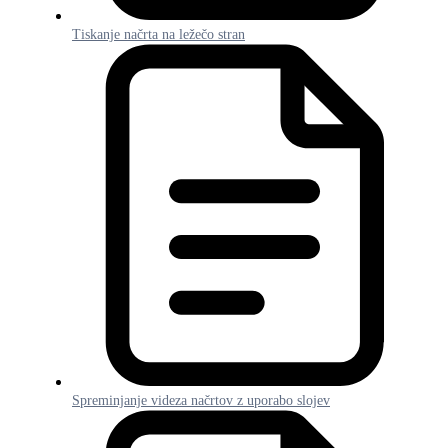
Tiskanje načrta na ležečo stran
Spreminjanje videza načrtov z uporabo slojev