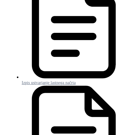
Izpis ustvarjanje lastnega načrta