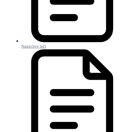
Nastavitve luči