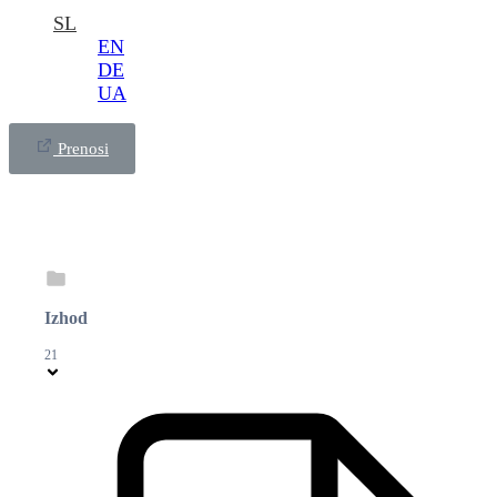
SL
EN
DE
UA
Prenosi
Izhod
21