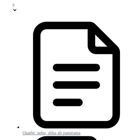
9
Ozadje: nebo, slika ali panorama