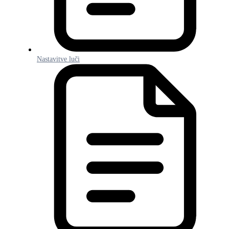
Nastavitve luči