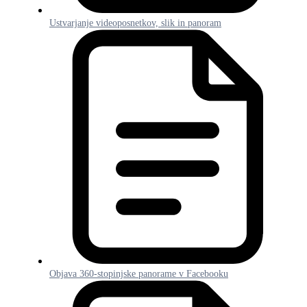
Ustvarjanje videoposnetkov, slik in panoram
Objava 360-stopinjske panorame v Facebooku