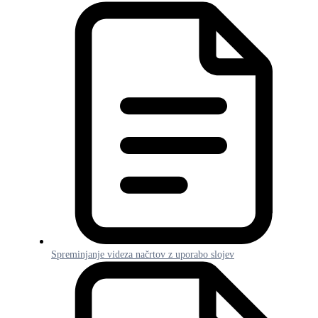
Spreminjanje videza načrtov z uporabo slojev