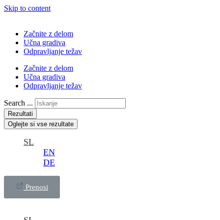
Skip to content
Začnite z delom
Učna gradiva
Odpravljanje težav
Začnite z delom
Učna gradiva
Odpravljanje težav
Search ...
Rezultati
Oglejte si vse rezultate
SL
EN
DE
Prenosi