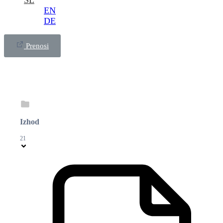
SL
EN
DE
Prenosi
Izhod
21