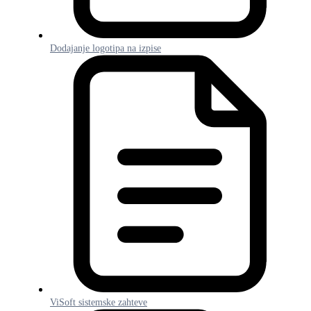
Dodajanje logotipa na izpise
ViSoft sistemske zahteve