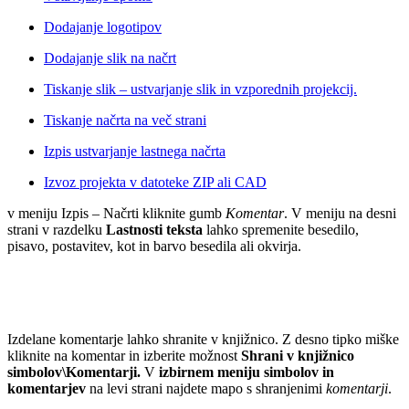
Dodajanje logotipov
Dodajanje slik na načrt
Tiskanje slik – ustvarjanje slik in vzporednih projekcij.
Tiskanje načrta na več strani
Izpis ustvarjanje lastnega načrta
Izvoz projekta v datoteke ZIP ali CAD
v meniju Izpis – Načrti kliknite gumb
Komentar
. V meniju na desni
strani v razdelku
Lastnosti teksta
lahko spremenite besedilo,
pisavo, postavitev, kot in barvo besedila ali okvirja.
Izdelane komentarje lahko shranite v knjižnico. Z desno tipko miške
kliknite na komentar in izberite možnost
Shrani v knjižnico
simbolov\Komentarji.
V
izbirnem meniju simbolov in
komentarjev
na levi strani najdete mapo s shranjenimi
komentarji
.