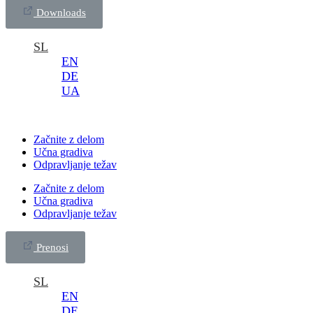
Downloads
SL
EN
DE
UA
Začnite z delom
Učna gradiva
Odpravljanje težav
Začnite z delom
Učna gradiva
Odpravljanje težav
Prenosi
SL
EN
DE