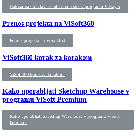
Naknadna obdelava renderiranih slik v programu V-Ray 5
Prenos projekta na ViSoft360
Prenos projekta na ViSoft360
ViSoft360 korak za korakom
ViSoft360 korak za korakom
Kako uporabljati Sketchup Warehouse v
programu ViSoft Premium
Kako uporabljati Sketchup Warehouse v programu ViSoft
Premium