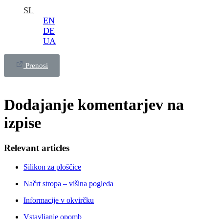
SL
EN
DE
UA
Prenosi
Dodajanje komentarjev na
izpise
Relevant articles
Silikon za ploščice
Načrt stropa – višina pogleda
Informacije v okvirčku
Vstavljanje opomb