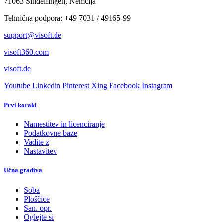
71063 Sindelfingen, Nemčija
Tehnična podpora: +49 7031 / 49165-99
support@visoft.de
visoft360.com
visoft.de
Youtube
Linkedin
Pinterest
Xing
Facebook
Instagram
Prvi koraki
Namestitev in licenciranje
Podatkovne baze
Vadite z
Nastavitev
Učna gradiva
Soba
Ploščice
San. opr.
Oglejte si