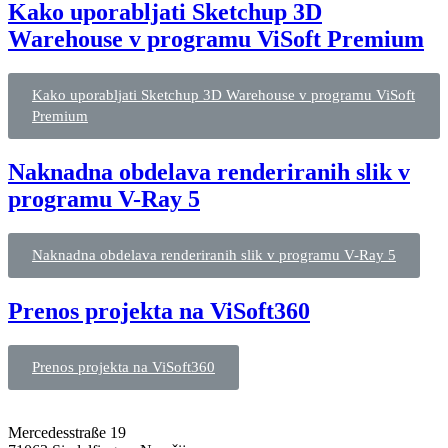
Kako uporabljati Sketchup 3D
Warehouse v programu ViSoft Premium
Kako uporabljati Sketchup 3D Warehouse v programu ViSoft
Premium
Naknadna obdelava renderiranih slik v
programu V-Ray 5
Naknadna obdelava renderiranih slik v programu V-Ray 5
Prenos projekta na ViSoft360
Prenos projekta na ViSoft360
Mercedesstraße 19