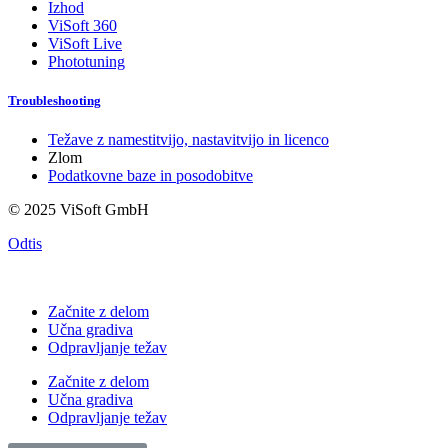
Izhod
ViSoft 360
ViSoft Live
Phototuning
Troubleshooting
Težave z namestitvijo, nastavitvijo in licenco
Zlom
Podatkovne baze in posodobitve
© 2025 ViSoft GmbH
Odtis
Začnite z delom
Učna gradiva
Odpravljanje težav
Začnite z delom
Učna gradiva
Odpravljanje težav