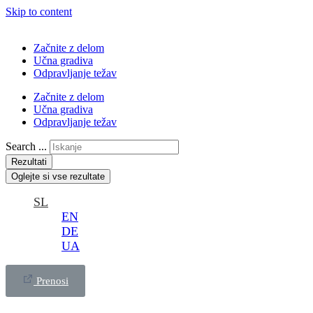
Skip to content
Začnite z delom
Učna gradiva
Odpravljanje težav
Začnite z delom
Učna gradiva
Odpravljanje težav
Search ...
Rezultati
Oglejte si vse rezultate
SL
EN
DE
UA
Prenosi