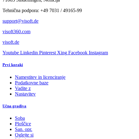
Tehnična podpora: +49 7031 / 49165-99
support@visoft.de
visoft360.com
visoft.de
Youtube
Linkedin
Pinterest
Xing
Facebook
Instagram
Prvi koraki
Namestitev in licenciranje
Podatkovne baze
Vadite z
Nastavitev
Učna gradiva
Soba
Ploščice
San. opr.
Oglejte si