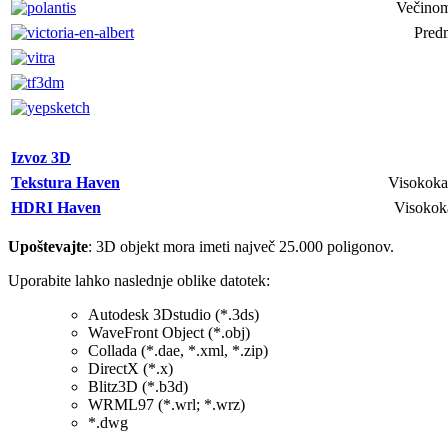
Večinoma
Predm
Izvoz 3D
Tekstura Haven
Visokokak
HDRI Haven
Visokok
Upoštevajte
: 3D objekt mora imeti največ 25.000 poligonov.
Uporabite lahko naslednje oblike datotek:
Autodesk 3Dstudio (*.3ds)
WaveFront Object (*.obj)
Collada (*.dae, *.xml, *.zip)
DirectX (*.x)
Blitz3D (*.b3d)
WRML97 (*.wrl; *.wrz)
*.dwg