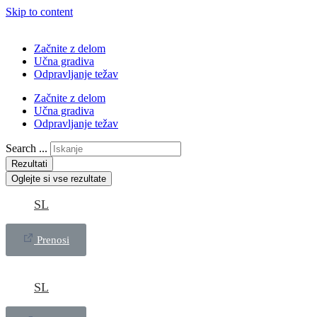
Skip to content
Začnite z delom
Učna gradiva
Odpravljanje težav
Začnite z delom
Učna gradiva
Odpravljanje težav
Search ...
Rezultati
Oglejte si vse rezultate
SL
Prenosi
SL