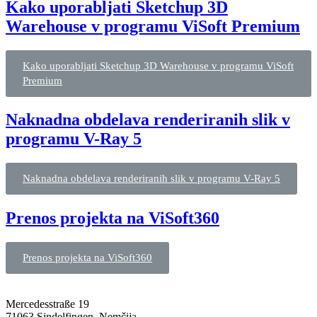
Kako uporabljati Sketchup 3D
Warehouse v programu ViSoft Premium
Kako uporabljati Sketchup 3D Warehouse v programu ViSoft
Premium
Naknadna obdelava renderiranih slik v
programu V-Ray 5
Naknadna obdelava renderiranih slik v programu V-Ray 5
Prenos projekta na ViSoft360
Prenos projekta na ViSoft360
Mercedesstraße 19
71063 Sindelfingen, Nemčija