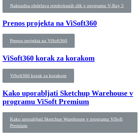
Naknadna obdelava renderiranih slik v programu V-Ray 5
Prenos projekta na ViSoft360
Prenos projekta na ViSoft360
ViSoft360 korak za korakom
ViSoft360 korak za korakom
Kako uporabljati Sketchup Warehouse v
programu ViSoft Premium
Kako uporabljati Sketchup Warehouse v programu ViSoft
Premium