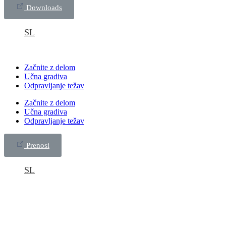
Downloads
SL
Začnite z delom
Učna gradiva
Odpravljanje težav
Začnite z delom
Učna gradiva
Odpravljanje težav
Prenosi
SL