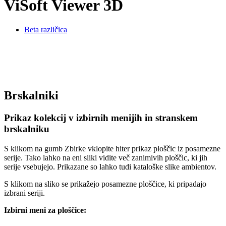
ViSoft Viewer 3D
Beta različica
Brskalniki
Prikaz kolekcij v izbirnih menijih in stranskem
brskalniku
S klikom na gumb Zbirke vklopite hiter prikaz ploščic iz posamezne
serije. Tako lahko na eni sliki vidite več zanimivih ploščic, ki jih
serije vsebujejo. Prikazane so lahko tudi kataloške slike ambientov.
S klikom na sliko se prikažejo posamezne ploščice, ki pripadajo
izbrani seriji.
Izbirni meni za ploščice: