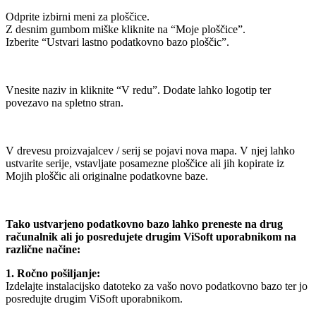
Odprite izbirni meni za ploščice.
Z desnim gumbom miške kliknite na “Moje ploščice”.
Izberite “Ustvari lastno podatkovno bazo ploščic”.
Vnesite naziv in kliknite “V redu”. Dodate lahko logotip ter
povezavo na spletno stran.
V drevesu proizvajalcev / serij se pojavi nova mapa. V njej lahko
ustvarite serije, vstavljate posamezne ploščice ali jih kopirate iz
Mojih ploščic ali originalne podatkovne baze.
Tako ustvarjeno podatkovno bazo lahko preneste na drug
računalnik ali jo posredujete drugim ViSoft uporabnikom na
različne načine:
1. Ročno pošiljanje:
Izdelajte instalacijsko datoteko za vašo novo podatkovno bazo ter jo
posredujte drugim ViSoft uporabnikom.