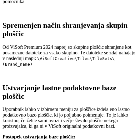
pomočnika.
Spremenjen način shranjevanja skupin
ploščic
Od ViSoft Premium 2024 naprej so skupine ploščic shranjene kot
posamezne datoteke za vsako skupino. Te datoteke se zdaj nahajajo
v naslednji mapi:
\ViSoftCreative\Tiles\TileSets\
(Brand_name)
Ustvarjanje lastne podaktovne baze
ploščic
Uporabnik lahko v izbirnem meniju za ploščice izdela eno lastno
podatkovno bazo ploščic, ki jo poljubno poimenuje. To je lahko
koristno, če želite sami uvoziti večje število ploščic nekega
proizvajalca, ki ga ni v ViSoft originalni podatkovni bazi.
Postopek ustvarjanja baze ploščic: