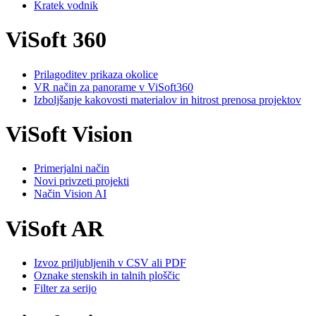
Kratek vodnik
ViSoft 360
Prilagoditev prikaza okolice
VR način za panorame v ViSoft360
Izboljšanje kakovosti materialov in hitrost prenosa projektov
ViSoft Vision
Primerjalni način
Novi privzeti projekti
Način Vision AI
ViSoft AR
Izvoz priljubljenih v CSV ali PDF
Oznake stenskih in talnih ploščic
Filter za serijo