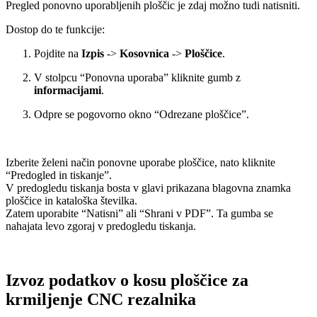
Pregled ponovno uporabljenih ploščic je zdaj možno tudi natisniti.
Dostop do te funkcije:
Pojdite na
Izpis
->
Kosovnica
->
Ploščice
.
V stolpcu “Ponovna uporaba” kliknite gumb z
informacijami
.
Odpre se pogovorno okno “Odrezane ploščice”.
Izberite želeni način ponovne uporabe ploščice, nato kliknite
“Predogled in tiskanje”.
V predogledu tiskanja bosta v glavi prikazana blagovna znamka
ploščice in kataloška številka.
Zatem uporabite “Natisni” ali “Shrani v PDF”. Ta gumba se
nahajata levo zgoraj v predogledu tiskanja.
Izvoz podatkov o kosu ploščice za
krmiljenje CNC rezalnika