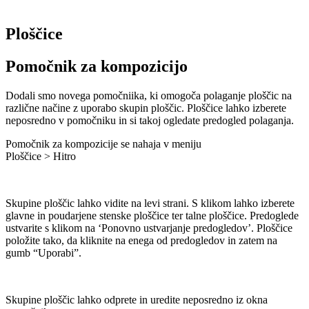
Ploščice
Pomočnik za kompozicijo
Dodali smo novega pomočniika, ki omogoča polaganje ploščic na
različne načine z uporabo skupin ploščic. Ploščice lahko izberete
neposredno v pomočniku in si takoj ogledate predogled polaganja.
Pomočnik za kompozicije se nahaja v meniju
Ploščice > Hitro
Skupine ploščic lahko vidite na levi strani. S klikom lahko izberete
glavne in poudarjene stenske ploščice ter talne ploščice. Predoglede
ustvarite s klikom na ‘Ponovno ustvarjanje predogledov’. Ploščice
položite tako, da kliknite na enega od predogledov in zatem na
gumb “Uporabi”.
Skupine ploščic lahko odprete in uredite neposredno iz okna