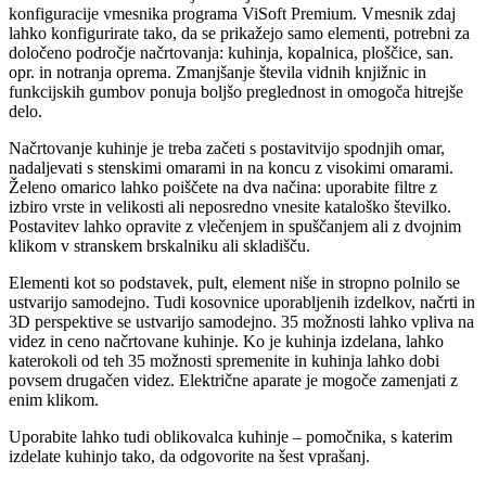
konfiguracije vmesnika programa ViSoft Premium. Vmesnik zdaj
lahko konfigurirate tako, da se prikažejo samo elementi, potrebni za
določeno področje načrtovanja: kuhinja, kopalnica, ploščice, san.
opr. in notranja oprema. Zmanjšanje števila vidnih knjižnic in
funkcijskih gumbov ponuja boljšo preglednost in omogoča hitrejše
delo.
Načrtovanje kuhinje je treba začeti s postavitvijo spodnjih omar,
nadaljevati s stenskimi omarami in na koncu z visokimi omarami.
Želeno omarico lahko poiščete na dva načina: uporabite filtre z
izbiro vrste in velikosti ali neposredno vnesite kataloško številko.
Postavitev lahko opravite z vlečenjem in spuščanjem ali z dvojnim
klikom v stranskem brskalniku ali skladišču.
Elementi kot so podstavek, pult, element niše in stropno polnilo se
ustvarijo samodejno. Tudi kosovnice uporabljenih izdelkov, načrti in
3D perspektive se ustvarijo samodejno. 35 možnosti lahko vpliva na
videz in ceno načrtovane kuhinje. Ko je kuhinja izdelana, lahko
katerokoli od teh 35 možnosti spremenite in kuhinja lahko dobi
povsem drugačen videz. Električne aparate je mogoče zamenjati z
enim klikom.
Uporabite lahko tudi oblikovalca kuhinje – pomočnika, s katerim
izdelate kuhinjo tako, da odgovorite na šest vprašanj.