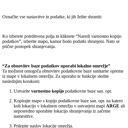
Označite vse nastavitve in podatke, ki jih želite shraniti:
Ko izberete potrditvena polja in kliknete “Naredi varnostno kopijo
podatkov”, izberite mapo, kamor bodo podatki shranjeni. Nato se
prične postopek shranjevanja.
“Za obnovitev baze podatkov uporabi lokalno omrežje”
Ta možnost omogoča obnovitev podatkovne baze sanitarne opreme
iz mape v lokalnem omrežju. Za uporabo te funkcije sledite
naslednjim korakom:
Ustvarite
varnostno kopijo
podatkovne baze san. opr.
Kopirajte mapo s kopijo podatkovne baze san. opr. na katero
koli lokacijo v lokalnem omrežju v ustvarjeni mapi
ARGE
ali
neposredno uporabite lokacijo shranjevanja iz začetne
namestitve.
Prilepite naslov lokacije omrežja.