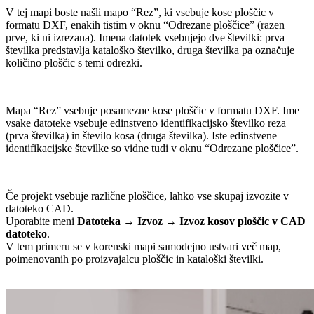
V tej mapi boste našli mapo “Rez”, ki vsebuje kose ploščic v
formatu DXF, enakih tistim v oknu “Odrezane ploščice” (razen
prve, ki ni izrezana). Imena datotek vsebujejo dve številki: prva
številka predstavlja kataloško številko, druga številka pa označuje
količino ploščic s temi odrezki.
Mapa “Rez” vsebuje posamezne kose ploščic v formatu DXF. Ime
vsake datoteke vsebuje edinstveno identifikacijsko številko reza
(prva številka) in število kosa (druga številka). Iste edinstvene
identifikacijske številke so vidne tudi v oknu “Odrezane ploščice”.
Če projekt vsebuje različne ploščice, lahko vse skupaj izvozite v
datoteko CAD.
Uporabite meni
Datoteka
→
Izvoz
→
Izvoz kosov ploščic v CAD
datoteko
.
V tem primeru se v korenski mapi samodejno ustvari več map,
poimenovanih po proizvajalcu ploščic in kataloški številki.