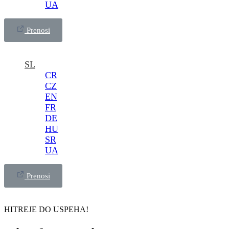
UA
Prenosi
SL
CR
CZ
EN
FR
DE
HU
SR
UA
Prenosi
HITREJE DO USPEHA!