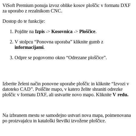
ViSoft Premium ponuja izvoz oblike kosov ploščic v formatu DXF
za uporabo z rezalnikom CNC.
Dostop do te funkcije:
Pojdite na
Izpis
->
Kosovnica
->
Ploščice
.
V stolpcu “Ponovna uporaba” kliknite gumb z
informacijami
.
Odpre se pogovorno okno “Odrezane ploščice”.
Izberite želeni način ponovne uporabe ploščic in kliknite “Izvozi v
datoteko CAD”. Poiščite mapo, v katero želite shraniti odrezke
ploščic v formatu DXF, ali ustvarite novo mapo. Kliknite
V redu.
Na izbranem mestu se samodejno ustvari nova mapa, poimenovana
po proizvajalcu in kataloški številki izvožene ploščice.