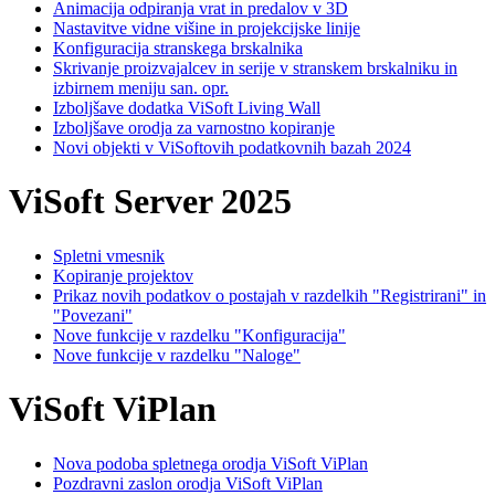
Animacija odpiranja vrat in predalov v 3D
Nastavitve vidne višine in projekcijske linije
Konfiguracija stranskega brskalnika
Skrivanje proizvajalcev in serije v stranskem brskalniku in
izbirnem meniju san. opr.
Izboljšave dodatka ViSoft Living Wall
Izboljšave orodja za varnostno kopiranje
Novi objekti v ViSoftovih podatkovnih bazah 2024
ViSoft Server 2025
Spletni vmesnik
Kopiranje projektov
Prikaz novih podatkov o postajah v razdelkih "Registrirani" in
"Povezani"
Nove funkcije v razdelku "Konfiguracija"
Nove funkcije v razdelku "Naloge"
ViSoft ViPlan
Nova podoba spletnega orodja ViSoft ViPlan
Pozdravni zaslon orodja ViSoft ViPlan