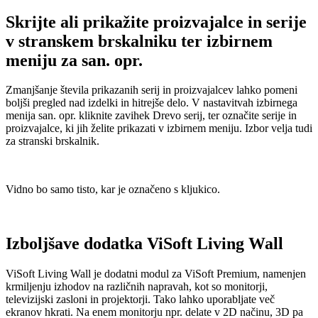
Skrijte ali prikažite proizvajalce in serije
v stranskem brskalniku ter izbirnem
meniju za san. opr.
Zmanjšanje števila prikazanih serij in proizvajalcev lahko pomeni
boljši pregled nad izdelki in hitrejše delo. V nastavitvah izbirnega
menija san. opr. kliknite zavihek Drevo serij, ter označite serije in
proizvajalce, ki jih želite prikazati v izbirnem meniju. Izbor velja tudi
za stranski brskalnik.
Vidno bo samo tisto, kar je označeno s kljukico.
Izboljšave dodatka ViSoft Living Wall
ViSoft Living Wall je dodatni modul za ViSoft Premium, namenjen
krmiljenju izhodov na različnih napravah, kot so monitorji,
televizijski zasloni in projektorji. Tako lahko uporabljate več
ekranov hkrati. Na enem monitorju npr. delate v 2D načinu, 3D pa