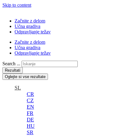
Skip to content
Začnite z delom
Učna gradiva
Odpravljanje težav
Začnite z delom
Učna gradiva
Odpravljanje težav
Search ...
Rezultati
Oglejte si vse rezultate
SL
CR
CZ
EN
FR
DE
HU
SR