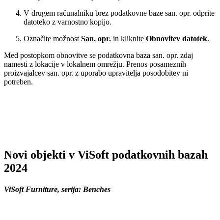
V drugem računalniku brez podatkovne baze san. opr. odprite
datoteko z varnostno kopijo.
Označite možnost
San. opr.
in kliknite
Obnovitev datotek
.
Med postopkom obnovitve se podatkovna baza san. opr. zdaj
namesti z lokacije v lokalnem omrežju. Prenos posameznih
proizvajalcev san. opr. z uporabo upravitelja posodobitev ni
potreben.
Novi objekti v ViSoft podatkovnih bazah
2024
ViSoft Furniture, serija:
Benches