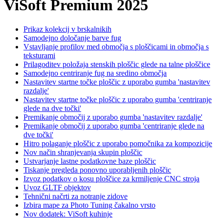
ViSoft Premium 2025
Prikaz kolekcij v brskalnikih
Samodejno določanje barve fug
Vstavljanje profilov med območja s ploščicami in območja s
teksturami
Prilagoditev položaja stenskih ploščic glede na talne ploščice
Samodejno centriranje fug na sredino območja
Nastavitev startne točke ploščic z uporabo gumba 'nastavitev
razdalje'
Nastavitev startne točke ploščic z uporabo gumba 'centriranje
glede na dve točki'
Premikanje območij z uporabo gumba 'nastavitev razdalje'
Premikanje območij z uporabo gumba 'centriranje glede na
dve točki'
Hitro polaganje ploščic z uporabo pomočnika za kompozicije
Nov način shranjevanja skupin ploščic
Ustvarjanje lastne podatkovne baze ploščic
Tiskanje pregleda ponovno uporabljenih ploščic
Izvoz podatkov o kosu ploščice za krmiljenje CNC stroja
Uvoz GLTF objektov
Tehnični načrti za notranje zidove
Izbira mape za Photo Tuning čakalno vrsto
Nov dodatek: ViSoft kuhinje