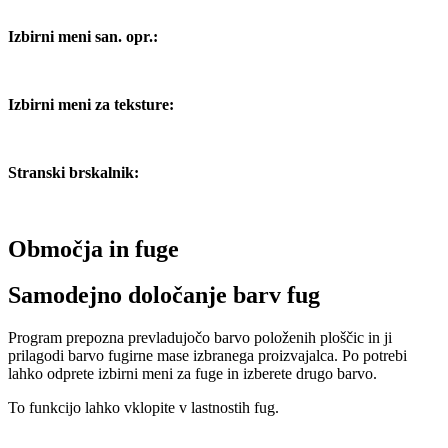
Izbirni meni san. opr.:
Izbirni meni za teksture:
Stranski brskalnik:
Območja in fuge
Samodejno določanje barv fug
Program prepozna prevladujočo barvo položenih ploščic in ji
prilagodi barvo fugirne mase izbranega proizvajalca. Po potrebi
lahko odprete izbirni meni za fuge in izberete drugo barvo.
To funkcijo lahko vklopite v lastnostih fug.