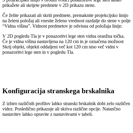
prikažete ali skrijete predmete v 2D prikazu stene.
Če želite prikazati ali skriti predmete, premaknite projekcijsko linijo
na želeni položaj ali vnesite želeno vrednost razdalje do stene v polje
“Vidna višina”. Vidnost predmetov je odvisna od položaja linije.
V 2D pogledu Tla je v ponazoritvi lege sten vidna oranžna točka.
Če je vidna višina nastavljena na 120 cm in je označena možnost
Skrij objekt, objekti oddaljeni več kot 120 cm niso več vidni v
ponazoritvi lege sten in v pogledu Tla.
Konfiguracija stranskega brskalnika
Z izbiro različnih profilov lahko stranski brskalnik dobi zelo različen
videz. Posledično prikazuje ali skriva različne opcije. Natančno
nastavitev lahko opravite z nastavitvami v tabeli.