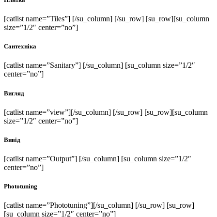
[catlist name=”Tiles”] [/su_column] [/su_row] [su_row][su_column
size=”1/2″ center=”no”]
Сантехніка
[catlist name=”Sanitary”] [/su_column] [su_column size=”1/2″
center=”no”]
Вигляд
[catlist name=”view”][/su_column] [/su_row] [su_row][su_column
size=”1/2″ center=”no”]
Вивід
[catlist name=”Output”] [/su_column] [su_column size=”1/2″
center=”no”]
Phototuning
[catlist name=”Phototuning”][/su_column] [/su_row] [su_row]
[su_column size=”1/2″ center=”no”]