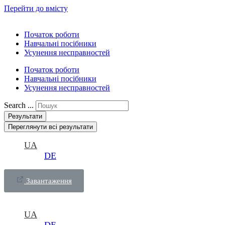
Перейти до вмісту
Початок роботи
Навчальні посібники
Усунення несправностей
Початок роботи
Навчальні посібники
Усунення несправностей
Search ...
Результати
Переглянути всі результати
UA
DE
Завантаження
UA