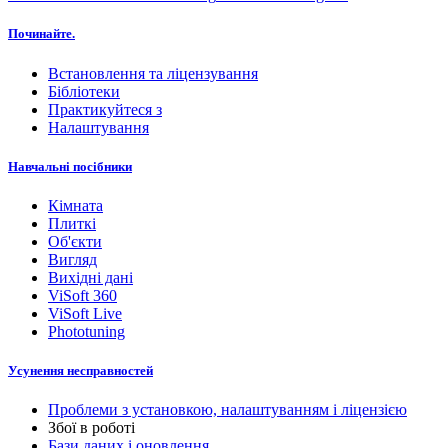
Починайте.
Встановлення та ліцензування
Бібліотеки
Практикуйтеся з
Налаштування
Навчальні посібники
Кімната
Плиткі
Об'єкти
Вигляд
Вихідні дані
ViSoft 360
ViSoft Live
Phototuning
Усунення несправностей
Проблеми з установкою, налаштуванням і ліцензією
Збої в роботі
Бази даних і оновлення