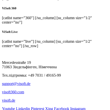
ViSoft 360
[catlist name=”360″] [/su_column] [su_column size=”1/2″
center=”no”]
ViSoft Live
[catlist name=”live”] [/su_column] [su_column size=”1/2″
center=”no”] [/su_row]
Mercedesstraße 19
71063 Зіндельфінген, Німеччина
Тех.підтримка: +49 7031 / 49165-99
support@visoft.de
visoft360.com
visoft.de
Youtube
Linkedin
Pinterest
Xing
Facebook
Instagram