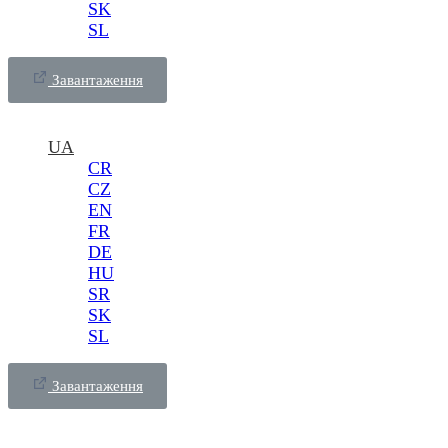
SK
SL
Завантаження
UA
CR
CZ
EN
FR
DE
HU
SR
SK
SL
Завантаження