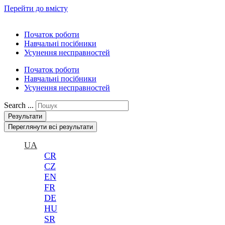
Перейти до вмісту
Початок роботи
Навчальні посібники
Усунення несправностей
Початок роботи
Навчальні посібники
Усунення несправностей
Search ...
Результати
Переглянути всі результати
UA
CR
CZ
EN
FR
DE
HU
SR