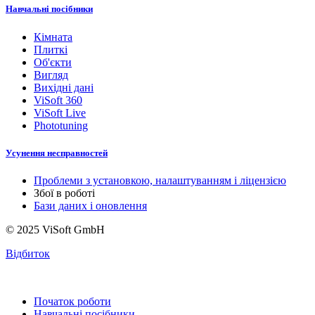
Навчальні посібники
Кімната
Плиткі
Об'єкти
Вигляд
Вихідні дані
ViSoft 360
ViSoft Live
Phototuning
Усунення несправностей
Проблеми з установкою, налаштуванням і ліцензією
Збої в роботі
Бази даних і оновлення
© 2025 ViSoft GmbH
Відбиток
Початок роботи
Навчальні посібники