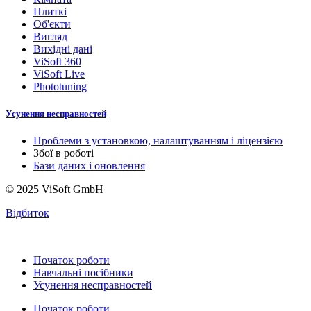
Плиткі
Об'єкти
Вигляд
Вихідні дані
ViSoft 360
ViSoft Live
Phototuning
Усунення несправностей
Проблеми з установкою, налаштуванням і ліцензією
Збої в роботі
Бази даних і оновлення
© 2025 ViSoft GmbH
Відбиток
Початок роботи
Навчальні посібники
Усунення несправностей
Початок роботи