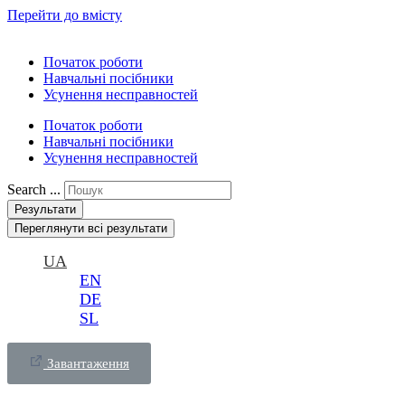
Перейти до вмісту
Початок роботи
Навчальні посібники
Усунення несправностей
Початок роботи
Навчальні посібники
Усунення несправностей
Search ...
Результати
Переглянути всі результати
UA
EN
DE
SL
Завантаження