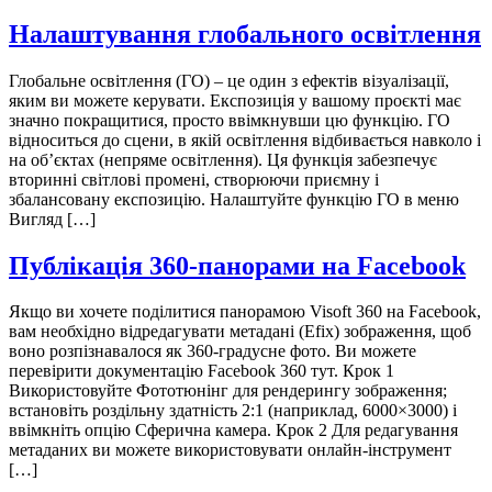
Налаштування глобального освітлення
Глобальне освітлення (ГО) – це один з ефектів візуалізації,
яким ви можете керувати. Експозиція у вашому проєкті має
значно покращитися, просто ввімкнувши цю функцію. ГО
відноситься до сцени, в якій освітлення відбивається навколо і
на об’єктах (непряме освітлення). Ця функція забезпечує
вторинні світлові промені, створюючи приємну і
збалансовану експозицію. Налаштуйте функцію ГО в меню
Вигляд […]
Публікація 360-панорами на Facebook
Якщо ви хочете поділитися панорамою Visoft 360 на Facebook,
вам необхідно відредагувати метадані (Efix) зображення, щоб
воно розпізнавалося як 360-градусне фото. Ви можете
перевірити документацію Facebook 360 тут. Крок 1
Використовуйте Фототюнінг для рендерингу зображення;
встановіть роздільну здатність 2:1 (наприклад, 6000×3000) і
ввімкніть опцію Сферична камера. Крок 2 Для редагування
метаданих ви можете використовувати онлайн-інструмент
[…]