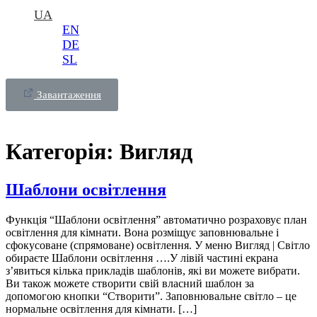
UA
EN
DE
SL
Завантаження
Категорія:
Вигляд
Шаблони освітлення
Функція “Шаблони освітлення” автоматично розраховує план
освітлення для кімнати. Вона розміщує заповнювальне і
сфокусоване (спрямоване) освітлення. У меню Вигляд | Світло
обираєте Шаблони освітлення ….У лівій частині екрана
з’явиться кілька прикладів шаблонів, які ви можете вибрати.
Ви також можете створити свій власний шаблон за
допомогою кнопки “Створити”. Заповнювальне світло – це
нормальне освітлення для кімнати. […]