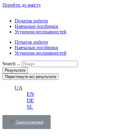
Перейти до вмісту
Початок роботи
Навчальні посібники
Усунення несправностей
Початок роботи
Навчальні посібники
Усунення несправностей
Search ...
Результати
Переглянути всі результати
UA
EN
DE
SL
Завантаження