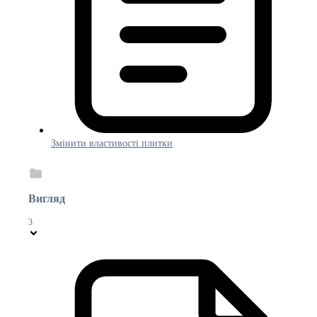
Змінити властивості плитки
Вигляд
3