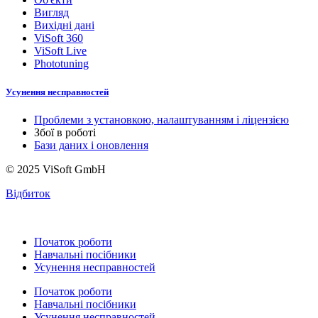
Вигляд
Вихідні дані
ViSoft 360
ViSoft Live
Phototuning
Усунення несправностей
Проблеми з установкою, налаштуванням і ліцензією
Збої в роботі
Бази даних і оновлення
© 2025 ViSoft GmbH
Відбиток
Початок роботи
Навчальні посібники
Усунення несправностей
Початок роботи
Навчальні посібники
Усунення несправностей