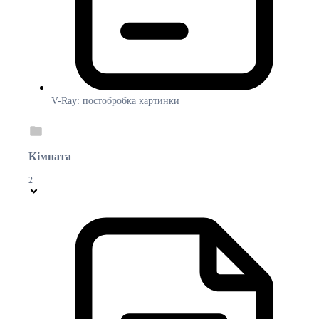
V-Ray: постобробка картинки
Кімната
2