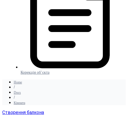
Корекція об’єкта
Home
Docs
Кімната
Створення балкона