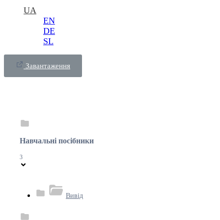
UA
EN
DE
SL
Завантаження
Навчальні посібники
3
Вивід