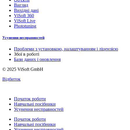
Вигляд
Вихідні дані
ViSoft 360
ViSoft Live
Phototuning
Усунення несправностей
Проблеми з установкою, налаштуванням і ліцензією
Збої в роботі
Бази даних і оновлення
© 2025 ViSoft GmbH
Відбиток
Початок роботи
Навчальні посібники
Усунення несправностей
Початок роботи
Навчальні посібники
Усунення несправностей