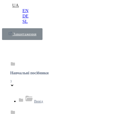
UA
EN
DE
SL
Завантаження
Навчальні посібники
3
Вивід