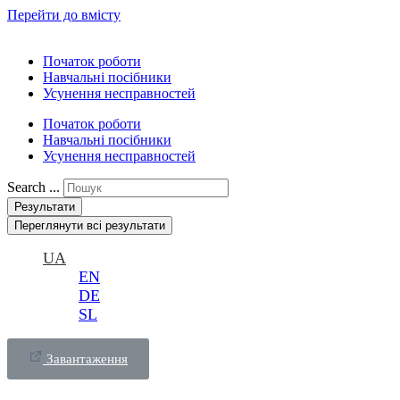
Перейти до вмісту
Початок роботи
Навчальні посібники
Усунення несправностей
Початок роботи
Навчальні посібники
Усунення несправностей
Search ...
Результати
Переглянути всі результати
UA
EN
DE
SL
Завантаження