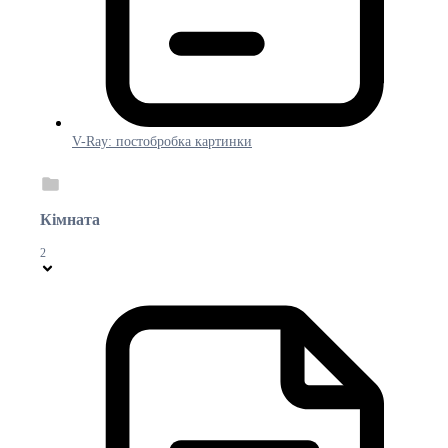
V-Ray: постобробка картинки
Кімната
2