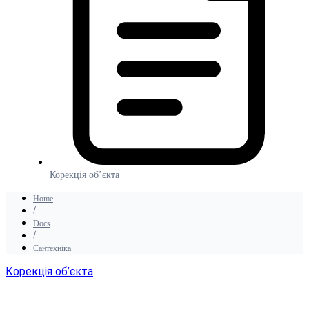
Корекція об’єкта
Home
Docs
Сантехніка
Корекція об’єкта