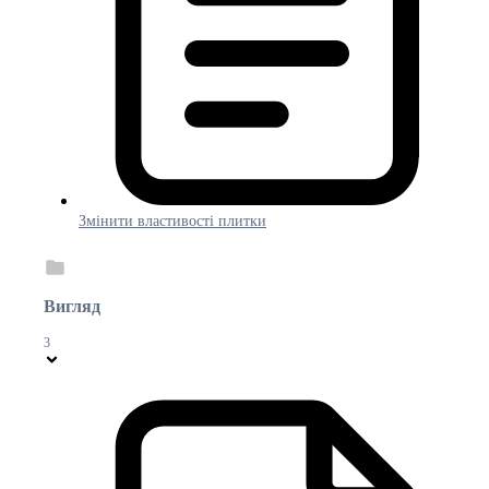
Змінити властивості плитки
Вигляд
3