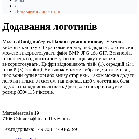
Вивід
Додавання логотипів
Додавання логотипів
У меню
Вивід
виберіть
Налаштування виводу
. У меню
виберіть кнопку з 3 крапками на ній, щоб додати логотип, ви
можете використовувати файл BMP, JPG або GIF. Встановіть
прапорець над логотипом у тій позиції, яку ви хочете
використовувати. Цифри відповідають лівій (1), середній (2) і
правій (3) сторінці. Ви також можете вибрати, чи хочете ви,
щоб вони були вгорі або внизу сторінки.
Також можна додати
логотип тільки з текстом, наприклад, щоб у логотипах була
відмова від відповідальності. Для цього використовуйте
розмір 850×115 пікселів.
Mercedesstraße 19
71063 Зіндельфінген, Німеччина
Тех.підтримка: +49 7031 / 49165-99