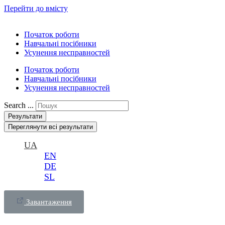
Перейти до вмісту
Початок роботи
Навчальні посібники
Усунення несправностей
Початок роботи
Навчальні посібники
Усунення несправностей
Search ...
Результати
Переглянути всі результати
UA
EN
DE
SL
Завантаження