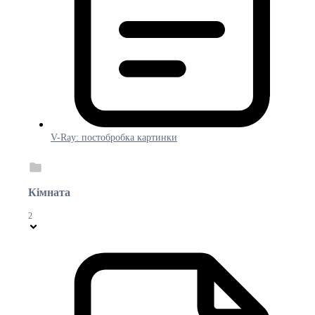
V-Ray: постобробка картинки
Кімната
2