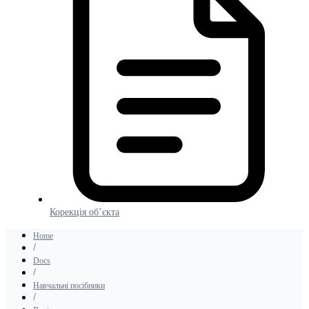
Корекція об’єкта
Home
Docs
Навчальні посібники