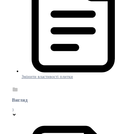
Змінити властивості плитки
Вигляд
3