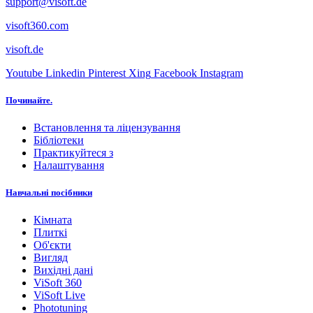
support@visoft.de
visoft360.com
visoft.de
Youtube
Linkedin
Pinterest
Xing
Facebook
Instagram
Починайте.
Встановлення та ліцензування
Бібліотеки
Практикуйтеся з
Налаштування
Навчальні посібники
Кімната
Плиткі
Об'єкти
Вигляд
Вихідні дані
ViSoft 360
ViSoft Live
Phototuning