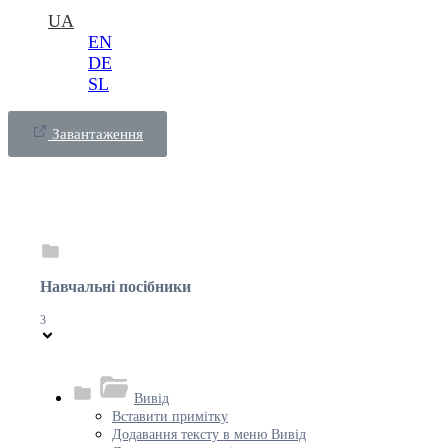
UA
EN
DE
SL
Завантаження
Навчальні посібники
3
Вивід
Вставити примітку
Додавання тексту в меню Вивід