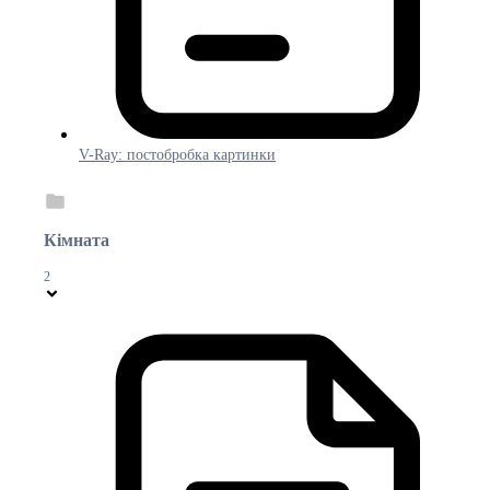
V-Ray: постобробка картинки
Кімната
2