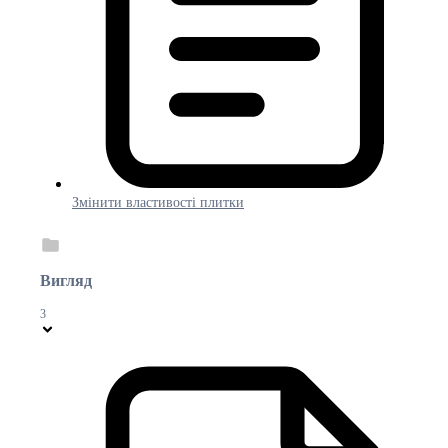
Змінити властивості плитки
Вигляд
3