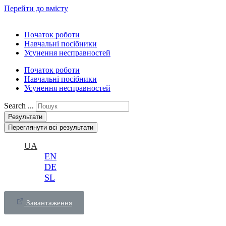
Перейти до вмісту
Початок роботи
Навчальні посібники
Усунення несправностей
Початок роботи
Навчальні посібники
Усунення несправностей
Search ...
Результати
Переглянути всі результати
UA
EN
DE
SL
Завантаження