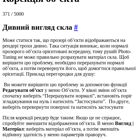
371 / 5000
Дивний вигляд скла
#
Може статися так, що прозорі об’єкти відображаються на
рендері трохи дивно.
Така ситуація виникає, коли нормалі
прозорого об’єкта орієнтовані всередину, тому рушій Photo-
Tuning не може правильно розрахувати матеріал скла.
Щоб
вирішити цю проблему, необхідно перерахувати нормалі
об’єкта, а потім перевернути його, щоб домогтися правильної
орієнтації. Приклад перегородки для душу:
Ви можете вирішити цю проблему за допомогою
функції
Редагувати об’єкт
у меню Об’єкти.
У вікні зміни об’єкта
спочатку виберіть “Перерахувати нормалі”, встановіть поріг
згладжування на нуль і натисніть “Застосувати”.
По-друге,
виберіть перевернути поверхні та натисніть застосувати
Після корекції рендер буде таким:
Якщо це не спрацює,
спробуйте зменшити відображення об’єкта.
В меню
Вигляд |
Матеріал
: виберіть матеріал об’єкта, а потім зменшіть
відбивну здатність у меню параметрів праворуч.