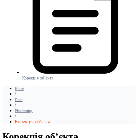
Корекція об’єкта
Home
Docs
Phototuning
Корекція об’єкта
Корекція об’єкта