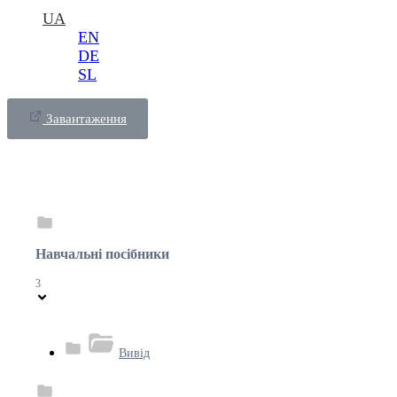
UA
EN
DE
SL
Завантаження
Навчальні посібники
3
Вивід