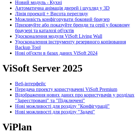
Новий модуль - Кухні
Автоматична анімація дверей і шухляд у 3D
Лінія проекції + Висота перегляду
Можливість конфігорувати боковий браузер
Приховуйте або показуйте бренди та серії у боковому
браузері та каталозі об'єктів
Удосконалення модуля ViSoft Living Wall
Удосконалення інструменту резервного копіювання
Backup Tool
Нові об'єкти в базах даних ViSoft 2024
ViSoft Server 2025
Веб-інтерфейс
Передача проекту користувачеві ViSoft Premium
Відображення нових даних про користувачів у розділах
"Зареєстровані" та "Підключені"
Нові можливості для розділу "Конфігурації"
Нові можливості для розділу "Задачі"
ViPlan