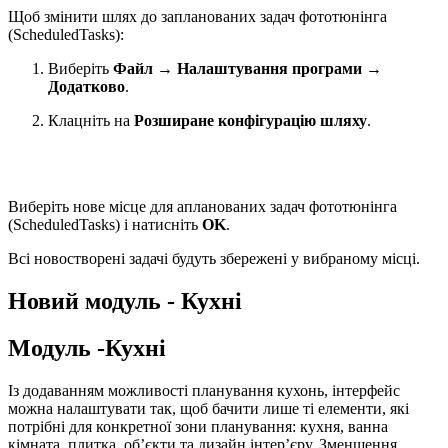
Щоб змінити шлях до запланованих задач фототюнінга
(ScheduledTasks):
Виберіть
Файл
→
Налаштування програми
→
Додатково
.
Клацніть на
Розширане конфігурацію шляху
.
Виберіть нове місце для апланованих задач фототюнінга
(ScheduledTasks) і натисніть
OK
.
Всі новостворені задачі будуть збережені у вибраному місці.
Новий модуль - Кухні
Модуль -Кухні
Із додаванням можливості планування кухонь, інтерфейс
можна налаштувати так, щоб бачити лише ті елементи, які
потрібні для конкретної зони планування: кухня, ванна
кімната, плитка, об’єкти та дизайн інтер’єру. Зменшення