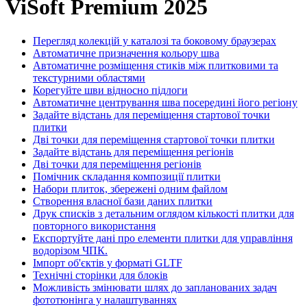
ViSoft Premium 2025
Перегляд колекцій у каталозі та боковому браузерах
Автоматичне призначення кольору шва
Автоматичне розміщення стиків між плитковими та
текстурними областями
Корегуйте шви відносно підлоги
Автоматичне центрування шва посередині його регіону
Задайте відстань для переміщення стартової точки
плитки
Дві точки для переміщення стартової точки плитки
Задайте відстань для переміщення регіонів
Дві точки для переміщення регіонів
Помічник складання композиції плитки
Набори плиток, збережені одним файлом
Створення власної бази даних плитки
Друк списків з детальним оглядом кількості плитки для
повторного використання
Експортуйте дані про елементи плитки для управління
водорізом ЧПК.
Імпорт об'єктів у форматі GLTF
Технічні сторінки для блоків
Можливість змінювати шлях до запланованих задач
фототюнінга у налаштуваннях