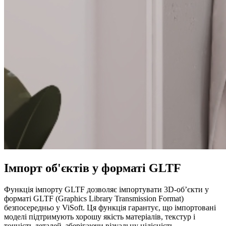
Імпорт об'єктів у форматі GLTF
Функція імпорту GLTF дозволяє імпортувати 3D-об’єкти у
форматі GLTF (Graphics Library Transmission Format)
безпосередньо у ViSoft. Ця функція гарантує, що імпортовані
моделі підтримують хорошу якість матеріалів, текстур і
точність деталей, зберігаючи візуальну цілісність