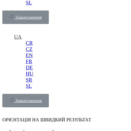
SL
Завантаження
UA
CR
CZ
EN
FR
DE
HU
SR
SL
Завантаження
ОРІЄНТАЦІЯ НА ШВИДКИЙ РЕЗУЛЬТАТ