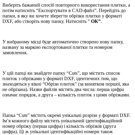
Виберіть бажаний спосіб повторного використання плитки, а
потім натисніть “Експортувати в CAD-файл”. Перейдіть до
папки, в яку ви хочете зберегти обрізки плитки у форматі
DXF, або створіть нову папку. Натисніть ”
ОК”
.
У вибраному місці буде автоматично створено нову папку,
названу за маркою експортованої плитки та номером
замовлення.
У цій папці ви знайдете папку “Cuts”, що містить список
плиток з обрізками у форматі DXF, ідентичних тим, що
знаходяться у вікні “Обрізи плиток” (за винятком першої, яка
не обрізана). Назви файлів містять два числа: перша цифра
означає порядок, а друга – кількість плиток з цими обрізками.
Папка “Cuts” містить окремі унікальні розрізи у форматі DXF.
Ім’я кожного файлу містить унікальний ідентифікаційний
номер обрізку (перша цифра) і кількість обрізків (друга
цифра). Ці ж унікальні ідентифікаційні номери також