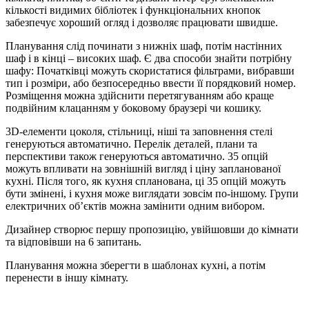
кількості видимих бібліотек і функціональних кнопок
забезпечує хороший огляд і дозволяє працювати швидше.
Планування слід починати з нижніх шаф, потім настінних
шаф і в кінці – високих шаф. Є два способи знайти потрібну
шафу: Початківці можуть скористатися фільтрами, вибравши
тип і розміри, або безпосередньо ввести її порядковий номер.
Розміщення можна здійснити перетягуванням або краще
подвійним клацанням у боковому браузері чи кошику.
3D-елементи цоколя, стільниці, ніші та заповнення стелі
генеруються автоматично. Перелік деталей, плани та
перспективи також генеруються автоматично. 35 опцій
можуть впливати на зовнішній вигляд і ціну запланованої
кухні. Після того, як кухня спланована, ці 35 опцій можуть
бути змінені, і кухня може виглядати зовсім по-іншому. Групи
електричних об’єктів можна замінити одним вибором.
Дизайнер створює першу пропозицію, увійшовши до кімнати
та відповівши на 6 запитань.
Планування можна зберегти в шаблонах кухні, а потім
перенести в іншу кімнату.