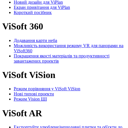
Новий дизайн для ViPlan
Екран привітання для ViPlan
Короткий посібник
ViSoft 360
Додавання карти неба
Можливість використання режиму VR для панорами на
ViSoft360
Покращення якості матеріалів та продуктивності
завантажених проектів
ViSoft ViSion
Режим порівняння у ViSoft ViSion
Нові типові проекти
Режим Vision ШІ
ViSoft AR
Експортуйте улюблене/нещодавні плитки та об'єкти до