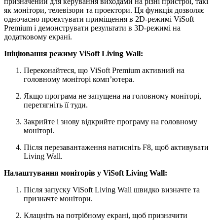
призначений для керування виходами на різні пристрої, такі
як монітори, телевізори та проектори. Ця функція дозволяє
одночасно проектувати приміщення в 2D-режимі ViSoft
Premium і демонструвати результати в 3D-режимі на
додатковому екрані.
Ініціювання режиму ViSoft Living Wall:
Переконайтеся, що ViSoft Premium активний на
головному моніторі комп’ютера.
Якщо програма не запущена на головному моніторі,
перетягніть її туди.
Закрийте і знову відкрийте програму на головному
моніторі.
Після перезавантаження натисніть F8, щоб активувати
Living Wall.
Налаштування моніторів у ViSoft Living Wall:
Після запуску ViSoft Living Wall швидко визначте та
призначте монітори.
Клацніть на потрібному екрані, щоб призначити