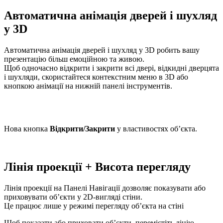
Автоматична анімація дверей і шухляд
у 3D
Автоматична анімація дверей і шухляд у 3D робить вашу
презентацію більш емоційною та живою.
Щоб одночасно відкрити і закрити всі двері, відкидні дверцята
і шухляди, скористайтеся контекстним меню в 3D або
кнопкою анімації на нижній панелі інструментів.
Нова кнопка
Відкрити/Закрити
у властивостях об’єкта.
Лінія проекції + Висота перегляду
Лінія проекції на Панелі Навігації дозволяє показувати або
приховувати об’єкти у 2D-вигляді стіни.
Це працює лише у режимі перегляду об’єкта на стіні
Щоб показати або приховати об’єкти, перемістіть лінію