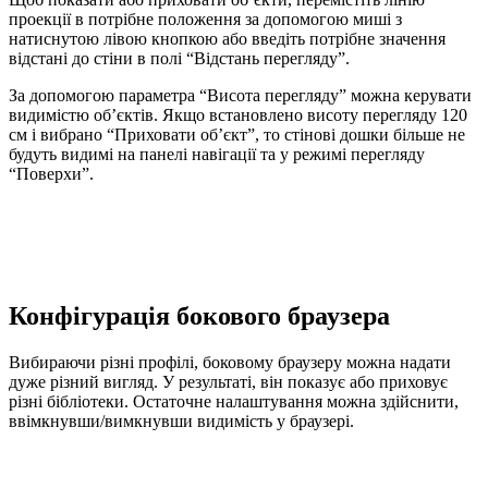
проекції в потрібне положення за допомогою миші з
натиснутою лівою кнопкою або введіть потрібне значення
відстані до стіни в полі “Відстань перегляду”.
За допомогою параметра “Висота перегляду” можна керувати
видимістю об’єктів. Якщо встановлено висоту перегляду 120
см і вибрано “Приховати об’єкт”, то стінові дошки більше не
будуть видимі на панелі навігації та у режимі перегляду
“Поверхи”.
Конфігурація бокового браузера
Вибираючи різні профілі, боковому браузеру можна надати
дуже різний вигляд. У результаті, він показує або приховує
різні бібліотеки. Остаточне налаштування можна здійснити,
ввімкнувши/вимкнувши видимість у браузері.