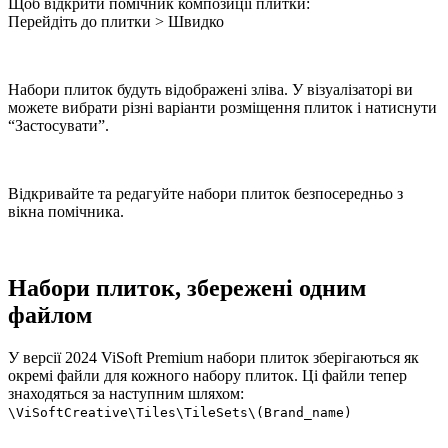
Щоб відкрити помічник композиції плитки:
Перейдіть до плитки > Швидко
Набори плиток будуть відображені зліва. У візуалізаторі ви
можете вибрати різні варіанти розміщення плиток і натиснути
“Застосувати”.
Відкривайте та редагуйте набори плиток безпосередньо з
вікна помічника.
Набори плиток, збережені одним
файлом
У версії 2024 ViSoft Premium набори плиток зберігаються як
окремі файли для кожного набору плиток. Ці файли тепер
знаходяться за наступним шляхом:
\ViSoftCreative\Tiles\TileSets\(Brand_name)