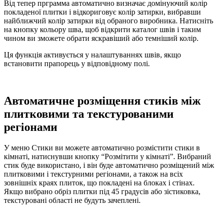
Від тепер прграмма автоматично визначає домінуючий колір
покладеної плитки і відкориговує колір затирки, вибравши
найближчий колір затирки від обраного виробника. Натисніть
на кнопку кольору шва, щоб відкрити каталог швів і таким
чином ви зможете обрати яскравіший або темніший колір.
Ця функція активується у налаштуваннях швів, якщо
встановити прапорець у відповідному полі.
Автоматичне розміщення стиків між
плитковими та текстурованими
регіонами
У меню Стики ви можете автоматично розмістити стики в
кімнаті, натиснувши кнопку “Розмітити у кімнаті”. Вибраний
стик буде використано, і він буде автоматично розміщений між
плитковими і текстурними регіонами, а також на всіх
зовнішніх краях плиток, що покладені на блоках і стінах.
Якщо вибрано обріз плитки під 45 градусів або зістиковка,
текстуровані області не будуть зачеплені.