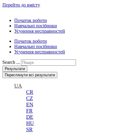
Перейти до вмісту
Початок роботи
Навчальні посібники
Усунення несправностей
Початок роботи
Навчальні посібники
Усунення несправностей
Search ...
Результати
Переглянути всі результати
UA
CR
CZ
EN
FR
DE
HU
SR