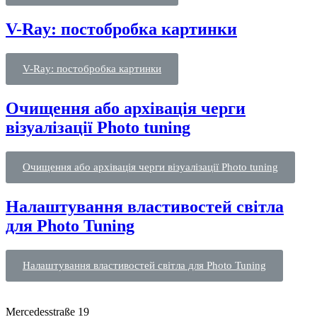
V-Ray: постобробка картинки
V-Ray: постобробка картинки
Очищення або архівація черги
візуалізації Photo tuning
Очищення або архівація черги візуалізації Photo tuning
Налаштування властивостей світла
для Photo Tuning
Налаштування властивостей світла для Photo Tuning
Mercedesstraße 19