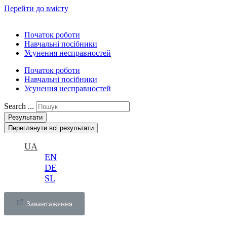
Перейти до вмісту
Початок роботи
Навчальні посібники
Усунення несправностей
Початок роботи
Навчальні посібники
Усунення несправностей
Search ...
Результати
Переглянути всі результати
UA
EN
DE
SL
Завантаження