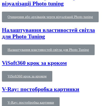
візуалізації Photo tuning
Очищення або архівація черги візуалізації Photo tuning
Налаштування властивостей світла
для Photo Tuning
Налаштування властивостей світла для Photo Tuning
ViSoft360 крок за кроком
ViSoft360 крок за кроком
V-Ray: постобробка картинки
V-Ray: постобробка картинки