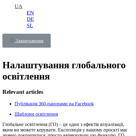
UA
EN
DE
SL
Завантаження
Налаштування глобального
освітлення
Relevant articles
Публікація 360-панорами на Facebook
Шаблони освітлення
Глобальне освітлення (ГО) – це один з ефектів візуалізації,
яким ви можете керувати. Експозиція у вашому проєкті має
значно покращитися, просто ввімкнувши цю функцію. ГО