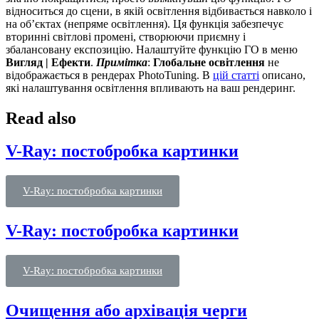
відноситься до сцени, в якій освітлення відбивається навколо і
на об’єктах (непряме освітлення). Ця функція забезпечує
вторинні світлові промені, створюючи приємну і
збалансовану експозицію. Налаштуйте функцію ГО в меню
Вигляд | Ефекти
.
Примітка
:
Глобальне освітлення
не
відображається в рендерах PhotoTuning
. В
цій статті
описано,
які налаштування освітлення впливають на ваш рендеринг.
Read also
V-Ray: постобробка картинки
V-Ray: постобробка картинки
V-Ray: постобробка картинки
V-Ray: постобробка картинки
Очищення або архівація черги