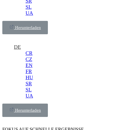
SR
SL
UA
Herunterladen
DE
CR
CZ
EN
FR
HU
SR
SL
UA
Herunterladen
FOKUS AUF SCHNELLE ERGEBNISSE