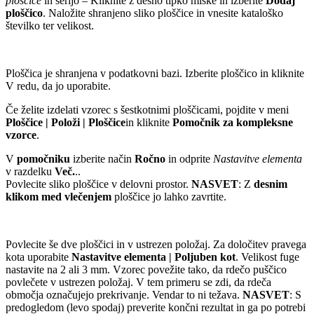
ploščice
in serijo – Kliknite z desno tipko miške in izberite
Dodaj
ploščico
. Naložite shranjeno sliko ploščice in vnesite kataloško
številko ter velikost.
Ploščica je shranjena v podatkovni bazi. Izberite ploščico in kliknite
V redu, da jo uporabite.
Če želite izdelati vzorec s šestkotnimi ploščicami, pojdite v meni
Ploščice | Položi | Ploščice
in kliknite
Pomočnik za kompleksne
vzorce
.
V
pomočniku
izberite način
Ročno
in odprite
Nastavitve elementa
v razdelku
Več.
..
Povlecite sliko ploščice v delovni prostor.
NASVET
: Z
desnim
klikom med vlečenjem
ploščice jo lahko zavrtite.
Povlecite še dve ploščici in v ustrezen položaj. Za določitev pravega
kota uporabite
Nastavitve elementa | Poljuben kot
. Velikost fuge
nastavite na 2 ali 3 mm. Vzorec povežite tako, da rdečo puščico
povlečete v ustrezen položaj. V tem primeru se zdi, da rdeča
območja označujejo prekrivanje. Vendar to ni težava.
NASVET
: S
predogledom (levo spodaj) preverite končni rezultat in ga po potrebi