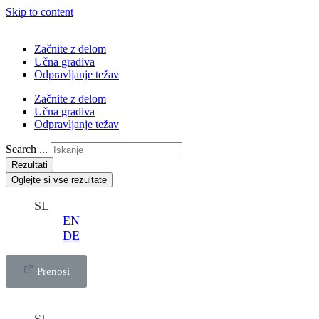
Skip to content
Začnite z delom
Učna gradiva
Odpravljanje težav
Začnite z delom
Učna gradiva
Odpravljanje težav
Search ...
Rezultati
Oglejte si vse rezultate
SL
EN
DE
Prenosi