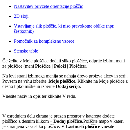
Nastavitev privzete orientacije ploščic
2D sloji
Vstavljanje slik ploščic, ki niso pravokotne oblike (npr.
šestkotnik)
Pomočnik za kompleksne vzorce
Stenske table
Če želite v Moje ploščice dodati sliko ploščice, odprite izbirni meni
za ploščice (meni
Ploščice | Položi | Ploščice
).
Na levi strani izbirnega menija se nahaja drevo proizvajalcev in serij.
Povsem na vrhu izberite
.Moje ploščice
. Kliknite na Moje ploščice z
desno tipko miške in izberite
Dodaj serijo
.
Vnesite naziv in opis ter kliknite V redu.
V osrednjem delu ekrana je prazen prostror v katerega dodate
ploščico z desnim klikom –
Dodaj ploščico.
Poiščite mapo v kateri
je shranjena vaša slika ploščice. V
Lastnosti ploščice
vnesite