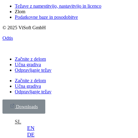
Težave z namestitvijo, nastavitvijo in licenco
Zlom
Podatkovne baze in posodobitve
© 2025 ViSoft GmbH
Odtis
Začnite z delom
Učna gradiva
Odpravljanje težav
Začnite z delom
Učna gradiva
Odpravljanje težav
Downloads
SL
EN
DE