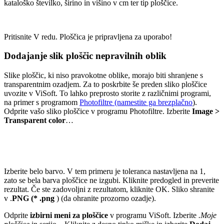
kataloško številko, širino in višino v cm ter tip ploščice.
Pritisnite V redu. Ploščica je pripravljena za uporabo!
Dodajanje slik ploščic nepravilnih oblik
Slike ploščic, ki niso pravokotne oblike, morajo biti shranjene s
transparentnim ozadjem. Za to poskrbite še preden sliko ploščice
uvozite v ViSoft. To lahko preprosto storite z različnimi programi,
na primer s programom
Photofiltre (namestite ga brezplačno
).
Odprite vašo sliko ploščice v programu Photofiltre. Izberite
Image >
Transparent color
…
Izberite belo barvo. V tem primeru je toleranca nastavljena na 1,
zato se bela barva ploščice ne izgubi. Kliknite predogled in preverite
rezultat. Če ste zadovoljni z rezultatom, kliknite OK. Sliko shranite
v .
PNG (* .png
) (da ohranite prozorno ozadje).
Odprite
izbirni meni za ploščice
v programu ViSoft. Izberite
.Moje