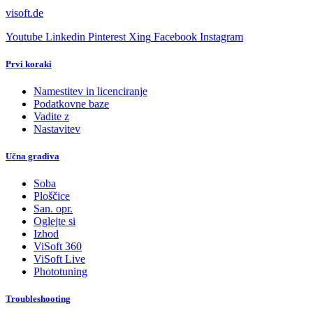
visoft.de
Youtube
Linkedin
Pinterest
Xing
Facebook
Instagram
Prvi koraki
Namestitev in licenciranje
Podatkovne baze
Vadite z
Nastavitev
Učna gradiva
Soba
Ploščice
San. opr.
Oglejte si
Izhod
ViSoft 360
ViSoft Live
Phototuning
Troubleshooting