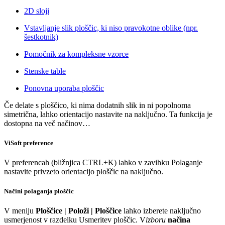
2D sloji
Vstavljanje slik ploščic, ki niso pravokotne oblike (npr.
šestkotnik)
Pomočnik za kompleksne vzorce
Stenske table
Ponovna uporaba ploščic
Če delate s ploščico, ki nima dodatnih slik in ni popolnoma
simetrična, lahko orientacijo nastavite na naključno. Ta funkcija je
dostopna na več načinov…
ViSoft preference
V preferencah (bližnjica CTRL+K) lahko v zavihku Polaganje
nastavite privzeto orientacijo ploščic na naključno.
Načini polaganja ploščic
V meniju
Ploščice | Položi | Ploščice
lahko izberete naključno
usmerjenost v razdelku Usmeritev ploščic. V
izboru
načina