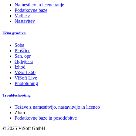
Namestitev in licenciranje
Podatkovne baze
Vadite z
Nastavitev
Učna gradiva
Soba
Ploščice
San. opr.
Oglejte si
Izhod
ViSoft 360
ViSoft Live
Phototuning
Troubleshooting
Težave z namestitvijo, nastavitvijo in licenco
Zlom
Podatkovne baze in posodobitve
© 2025 ViSoft GmbH