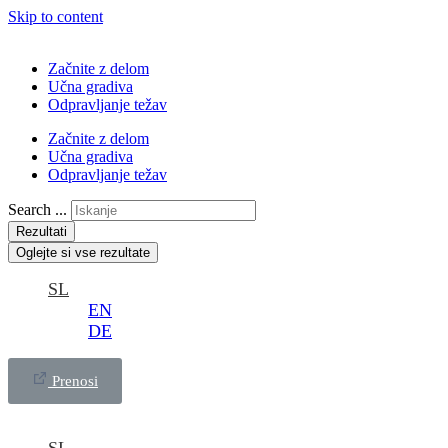
Skip to content
Začnite z delom
Učna gradiva
Odpravljanje težav
Začnite z delom
Učna gradiva
Odpravljanje težav
Search ...
Rezultati
Oglejte si vse rezultate
SL
EN
DE
Prenosi