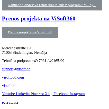
Naknadna obdelava renderiranih slik v programu V-Ray 5
Prenos projekta na ViSoft360
Prenos projekta na ViSoft360
Mercedesstraße 19
71063 Sindelfingen, Nemčija
Tehnična podpora: +49 7031 / 49165-99
support@visoft.de
visoft360.com
visoft.de
Youtube
Linkedin
Pinterest
Xing
Facebook
Instagram
Prvi koraki