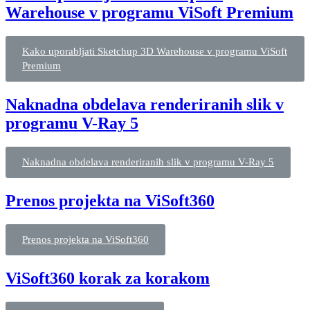
Warehouse v programu ViSoft Premium
Kako uporabljati Sketchup 3D Warehouse v programu ViSoft
Premium
Naknadna obdelava renderiranih slik v
programu V-Ray 5
Naknadna obdelava renderiranih slik v programu V-Ray 5
Prenos projekta na ViSoft360
Prenos projekta na ViSoft360
ViSoft360 korak za korakom