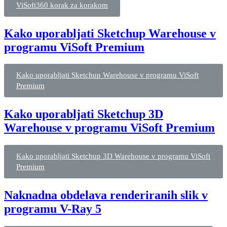
ViSoft360 korak za korakom
Kako uporabljati Sketchup Warehouse v
programu ViSoft Premium
Kako uporabljati Sketchup Warehouse v programu ViSoft
Premium
Kako uporabljati Sketchup 3D
Warehouse v programu ViSoft Premium
Kako uporabljati Sketchup 3D Warehouse v programu ViSoft
Premium
Naknadna obdelava renderiranih slik v
programu V-Ray 5