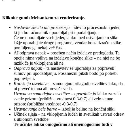
Kliknite gumb Mehanizem za renderiranje.
Nastavite število niti procesorja
– število procesorskih jeder,
ki jih bo računalnik uporabljal pri upodabljanju.
Če ne uporabljate vseh jeder, lahko med ustvarjanjem slike
lažje uporabljate druge programe, vendar bo za izračun slike
porabljenega nekaj več časa.
AI odprava napak – poseben način izdelave predogleda. Ta
opcija nima vpiliva na izdelavo končne slike – na njej ne bo
razlik če je vklopljena ali ne.
Odprava napak
– ta nastavitev se uporablja za popravek
šumov pri upodabljanju. Posamezni piksli bodo po potrebi
popravljeni.
Korekcija osvetlitve
– samodejno prilagodi osvetlitev tako, da
ni preveč temna ali preveč svetla.
Uravnava samodejne osvetlitve – uporabite jo
lahko za zelo
svetle prizore (približna vrednost 0,3-0,7) ali zelo temne
prizore (približna vrednost -0,3-0,7).
Uravnavanje bele barve
– izboljša belino na končni sliki.
Učinek sijaja – na vklopljenih lučeh in svetilkah ustvari odsev
z uklonom svetlobe.
Te učinke lahko omogočimo ali onemogočimo tudi v