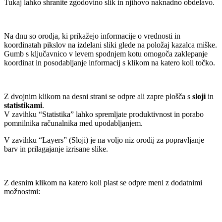
Tukaj lahko shranite zgodovino slik in njihovo naknadno obdelavo.
Na dnu so orodja, ki prikažejo informacije o vrednosti in
koordinatah pikslov na izdelani sliki glede na položaj kazalca miške.
Gumb s ključavnico v levem spodnjem kotu omogoča zaklepanje
koordinat in posodabljanje informacij s klikom na katero koli točko.
Z dvojnim klikom na desni strani se odpre ali zapre plošča s
sloji
in
statistikami
.
V zavihku “Statistika” lahko spremljate produktivnost in porabo
pomnilnika računalnika med upodabljanjem.
V zavihku “Layers” (Sloji) je na voljo niz orodij za popravljanje
barv in prilagajanje izrisane slike.
Z desnim klikom na katero koli plast se odpre meni z dodatnimi
možnostmi: