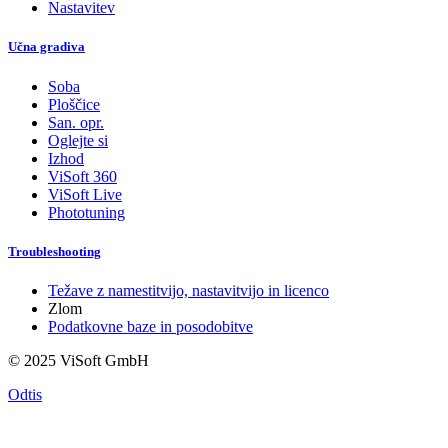
Nastavitev
Učna gradiva
Soba
Ploščice
San. opr.
Oglejte si
Izhod
ViSoft 360
ViSoft Live
Phototuning
Troubleshooting
Težave z namestitvijo, nastavitvijo in licenco
Zlom
Podatkovne baze in posodobitve
© 2025 ViSoft GmbH
Odtis