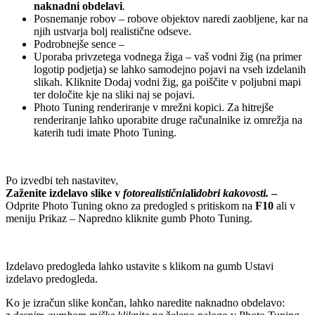
naknadni obdelavi
.
Posnemanje robov – robove objektov naredi zaobljene, kar na
njih ustvarja bolj realistične odseve.
Podrobnejše sence –
Uporaba privzetega vodnega žiga – vaš vodni žig (na primer
logotip podjetja) se lahko samodejno pojavi na vseh izdelanih
slikah. Kliknite Dodaj vodni žig, ga poiščite v poljubni mapi
ter določite kje na sliki naj se pojavi.
Photo Tuning renderiranje v mrežni kopici. Za hitrejše
renderiranje lahko uporabite druge računalnike iz omrežja na
katerih tudi imate Photo Tuning.
Po izvedbi teh nastavitev,
Zaženite izdelavo slike v
fotorealistični
ali
dobri kakovosti.
–
Odprite Photo Tuning okno za predogled s pritiskom na
F10
ali v
meniju Prikaz – Napredno kliknite gumb Photo Tuning.
Izdelavo predogleda lahko ustavite s klikom na gumb Ustavi
izdelavo predogleda.
Ko je izračun slike končan, lahko naredite naknadno obdelavo: