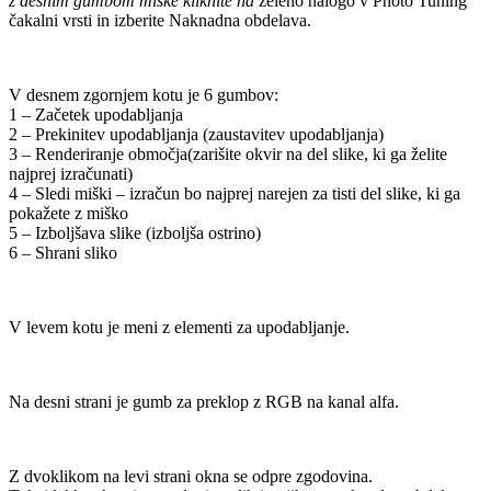
z desnim gumbom miške kliknite na
želeno nalogo v Photo Tuning
čakalni vrsti in izberite Naknadna obdelava.
V desnem zgornjem kotu je 6 gumbov:
1 – Začetek upodabljanja
2 – Prekinitev upodabljanja (zaustavitev upodabljanja)
3 – Renderiranje območja(zarišite okvir na del slike, ki ga želite
najprej izračunati)
4 – Sledi miški – izračun bo najprej narejen za tisti del slike, ki ga
pokažete z miško
5 – Izboljšava slike (izboljša ostrino)
6 – Shrani sliko
V levem kotu je meni z elementi za upodabljanje.
Na desni strani je gumb za preklop z RGB na kanal alfa.
Z dvoklikom na levi strani okna se odpre zgodovina.