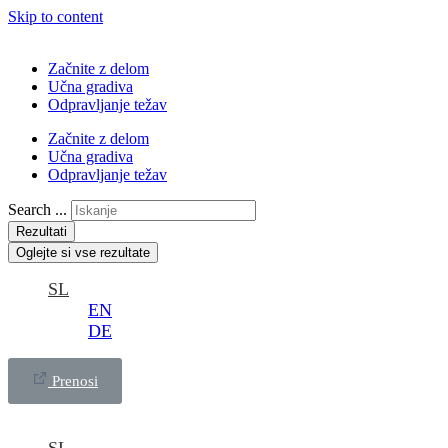
Skip to content
Začnite z delom
Učna gradiva
Odpravljanje težav
Začnite z delom
Učna gradiva
Odpravljanje težav
Search ...
Rezultati
Oglejte si vse rezultate
SL
EN
DE
Prenosi