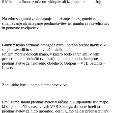
S klikom na ikono z očesom vklopite ali izklopite trenutni sloj:
Na vrhu so gumbi za dodajanje ali brisanje slojev, gumbi za
shranjevanje ali nalaganje prednastavitev ter gumba za razveljavitev
in ponovno uveljavitev:
Gumb z ikono seznama omogoča hitro uporabo prednastavitev, ki
ste jih ustvarili in shranili v računalnik.
Pri tem morate določiti mapo, v katero bodo shranjeni: V tem
primeru morate določiti (vtipkati) pot, kamor bodo shranjene
prednastavitve za naknadno obdelavo: Options – VFB Settings –
Layers
Zdaj lahko hitro uporabite prednastavitve:
Levi gumb shrani prednastavitev v računalnik (uporabite isto mapo,
ki ste jo določili v nastavitvah VFB Settings, da boste imeli to
prednastavitev za hitro uporabo), desni gumb naloži prednastavitev: