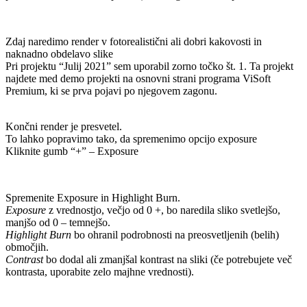
Zdaj naredimo render v fotorealistični ali dobri kakovosti in
naknadno obdelavo slike
Pri projektu “Julij 2021” sem uporabil zorno točko št. 1. Ta projekt
najdete med demo projekti na osnovni strani programa ViSoft
Premium, ki se prva pojavi po njegovem zagonu.
Končni render je presvetel.
To lahko popravimo tako, da spremenimo opcijo exposure
Kliknite gumb “+” – Exposure
Spremenite Exposure in Highlight Burn.
Exposure
z vrednostjo, večjo od 0 +, bo naredila sliko svetlejšo,
manjšo od 0 – temnejšo.
Highlight Burn
bo ohranil podrobnosti na preosvetljenih (belih)
območjih.
Contrast
bo dodal ali zmanjšal kontrast na sliki (če potrebujete več
kontrasta, uporabite zelo majhne vrednosti).