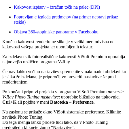
Kakovost izpisov – izračun točk na palec (DPI)
Popravljanje izgleda predmetov (na primer nepravi prikaz
stekla)
Objava 360-stopinjske panorame v Facebooku
Končna kakovost renderirane slike je v veliki meri odvisna od
kakovosti vašega projekta ter uporabljenih tekstur.
Za izdelavo slik fotorealistične kakovosti ViSoft Premium uporablja
najnovejšo različico programa V-Ray.
Čeprav lahko večino nastavitev spremenite v nakdnadni obdelavi ko
je slika že izdelana, je priporočljivo preveriti nastavitve še pred
renderiranjem.
Po končani pripravi projekta v programu ViSoft Premium
preverite
V-Ray Photo Tuning nastavitve
: uporabite bližnjico na tipkovnici
Ctrl+K
ali pojdite v meni
Datoteka – Preference
.
Na zaslonu se prikaže okno ViSoft sistemske preference. Kliknite
zavihek Photo Tuning.
Do tega menija lahko pridete tudi tako, da v Photo Tuning
predogledu kliknete gumb “Nastavitve”.