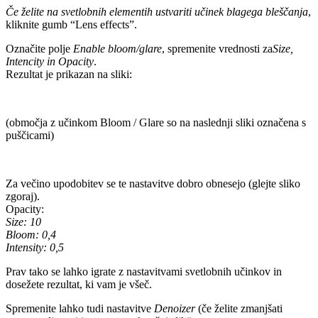
Če želite na svetlobnih elementih ustvariti učinek blagega bleščanja
,
kliknite gumb “Lens effects”.
Označite polje
Enable
bloom/glare
, spremenite vrednosti za
Size,
Intencity in Opacity
.
Rezultat je prikazan na sliki:
(območja z učinkom Bloom / Glare so na naslednji sliki označena s
puščicami)
Za večino upodobitev se te nastavitve dobro obnesejo (glejte sliko
zgoraj).
Opacity:
Size: 10
Bloom: 0,4
Intensity: 0,5
Prav tako se lahko igrate z nastavitvami svetlobnih učinkov in
dosežete rezultat, ki vam je všeč.
Spremenite lahko tudi nastavitve
Denoizer
(če želite zmanjšati