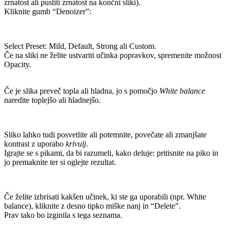
zrnatost ali pustiti zrnatost na končni sliki).
Kliknite gumb “Denoizer”:
Select Preset: Mild, Default, Strong ali Custom.
Če na sliki ne želite ustvariti učinka popravkov, spremenite možnost
Opacity.
Če je slika preveč topla ali hladna, jo s pomočjo
White balance
naredite toplejšo ali hladnejšo.
Sliko lahko tudi posvetlite ali potemnite, povečate ali zmanjšate
kontrast z uporabo
krivulj
.
Igrajte se s pikami, da bi razumeli, kako deluje: pritisnite na piko in
jo premaknite ter si oglejte rezultat.
Če želite izbrisati kakšen učinek, ki ste ga uporabili (npr. White
balance), kliknite z desno tipko miške nanj in “Delete”.
Prav tako bo izginila s tega seznama.