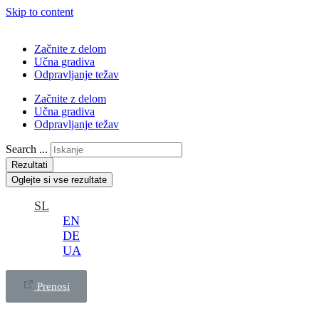
Skip to content
Začnite z delom
Učna gradiva
Odpravljanje težav
Začnite z delom
Učna gradiva
Odpravljanje težav
Search ...
Rezultati
Oglejte si vse rezultate
SL
EN
DE
UA
Prenosi