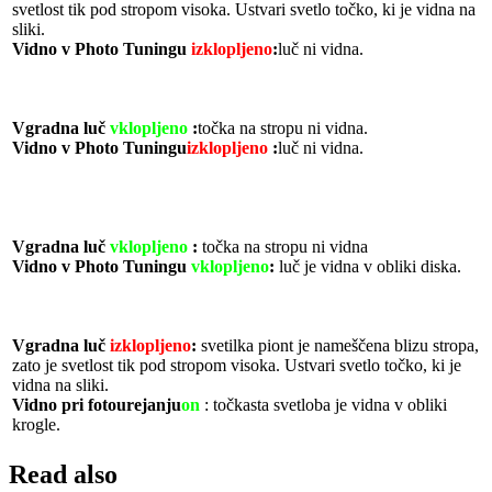
svetlost tik pod stropom visoka. Ustvari svetlo točko, ki je vidna na
sliki.
Vidno v Photo Tuningu
izklopljeno
:
luč ni vidna.
Vgradna luč
vklopljeno
:
točka na stropu ni vidna.
Vidno v
Photo Tuningu
izklopljeno
:
luč ni vidna
.
Vgradna luč
vklopljeno
:
točka na stropu ni vidna
V
idno v Photo Tuningu
vklopljeno
:
luč
je
vidna v
obliki
diska.
Vgradna luč
izklopljeno
:
svetilka
piont
je nameščena blizu stropa,
zato je svetlost tik pod stropom visoka. Ustvari svetlo točko, ki je
vidna na sliki.
Vidno pri
fotourejanju
on
: točkasta svetloba je vidna v
obliki
krogle.
Read also