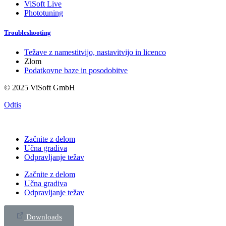
ViSoft Live
Phototuning
Troubleshooting
Težave z namestitvijo, nastavitvijo in licenco
Zlom
Podatkovne baze in posodobitve
© 2025 ViSoft GmbH
Odtis
Začnite z delom
Učna gradiva
Odpravljanje težav
Začnite z delom
Učna gradiva
Odpravljanje težav
Downloads