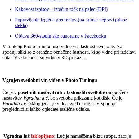
Kakovost izpisov – izračun točk na palec (DPI)
Popravljanje izgleda predmetov (na primer nepravi prikaz
stekla)
Objava 360-stopinjske panorame v Facebooku
V funkciji Photo Tuning niso vidne vse lastnosti svetlobe. Na
spodnji sliki so z oranžno označene lastnosti, ki so vidne pri izdelavi
slike. Vse lastnosti so vidne v 3D-prikazu.
Vgrajen svetlobni vir, viden v Photo Tuningu
Če je v
posebnih nastavitvah
v
lastnostih svetlobe
omogočena
nastavitev
Vgradna luč
, bo svetloba prikazana kot disk. Če je
Vgradna
luč
izklopljena, je vidna svetla krogla. V spodnji
preglednici si lahko ogledate različne učinke.
Vgradna luč
izklopljeno
:
Luč je nameščena blizu stropa, zato je