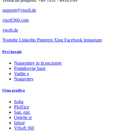
Tehnična podpora: +49 7031 / 49165-99
support@visoft.de
visoft360.com
visoft.de
Youtube
Linkedin
Pinterest
Xing
Facebook
Instagram
Prvi koraki
Namestitev in licenciranje
Podatkovne baze
Vadite z
Nastavitev
Učna gradiva
Soba
Ploščice
San. opr.
Oglejte si
Izhod
ViSoft 360