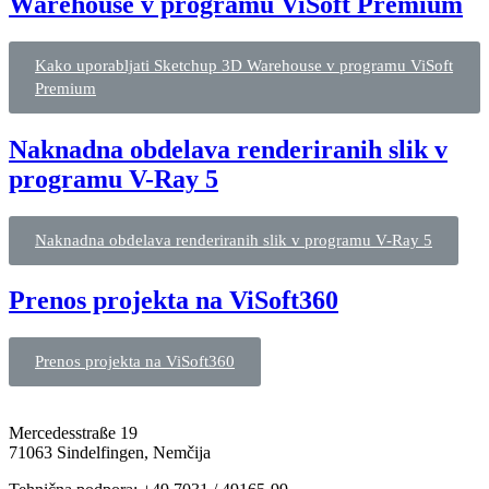
Warehouse v programu ViSoft Premium
Kako uporabljati Sketchup 3D Warehouse v programu ViSoft
Premium
Naknadna obdelava renderiranih slik v
programu V-Ray 5
Naknadna obdelava renderiranih slik v programu V-Ray 5
Prenos projekta na ViSoft360
Prenos projekta na ViSoft360
Mercedesstraße 19
71063 Sindelfingen, Nemčija