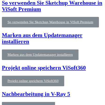
So verwenden Sie Sketchup Warehouse in
ViSoft Premium
So verwenden Sie Sketchup Warehouse in ViSoft Premium
Marken aus dem Updatemanager
installieren
Marken aus dem Updatemanager installieren
Projekt online speichern ViSoft360
Projekt online speichern ViSoft360
Nachbearbeitung in V-Ray 5