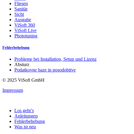
Fliesen
Sanitär
Sicht
Ausgabe
ViSoft 360
ViSoft Live
Phototuning
Fehlerbehebung
Probleme bei Installation, Setup und Lizenz
Absturz
Podatkovne baze in posodobitve
© 2025 ViSoft GmbH
Impressum
Los geht’s
Anleitungen
Fehlerbehebung
Was ist neu