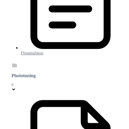
Fliesensilikon
Phototuning
9