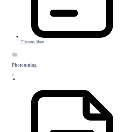
Fliesensilikon
Phototuning
9