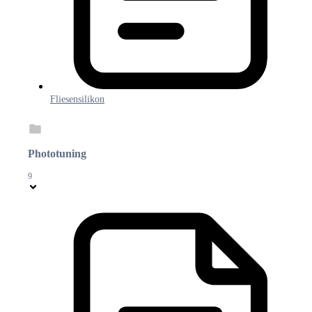
Fliesensilikon
Phototuning
9