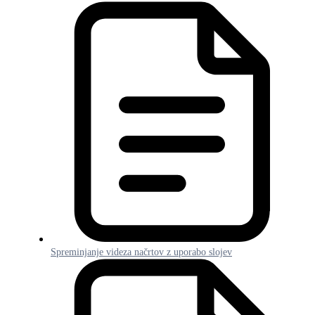
Spreminjanje videza načrtov z uporabo slojev