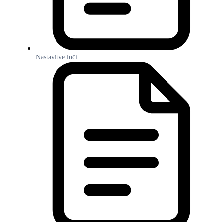
Nastavitve luči