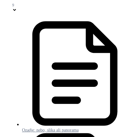
9
Ozadje: nebo, slika ali panorama