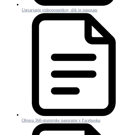
Ustvarjanje videoposnetkov, slik in panoram
Objava 360-stopinjske panorame v Facebooku