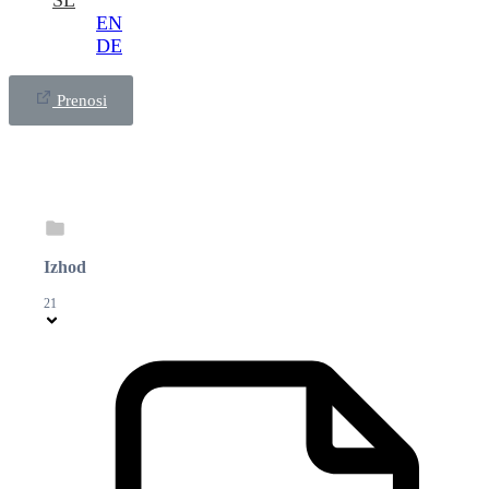
SL
EN
DE
Prenosi
Izhod
21