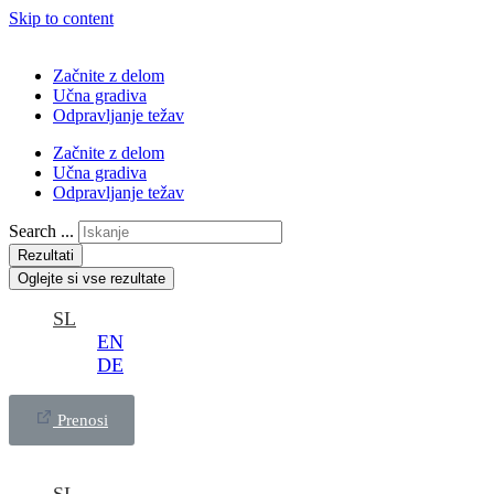
Skip to content
Začnite z delom
Učna gradiva
Odpravljanje težav
Začnite z delom
Učna gradiva
Odpravljanje težav
Search ...
Rezultati
Oglejte si vse rezultate
SL
EN
DE
Prenosi