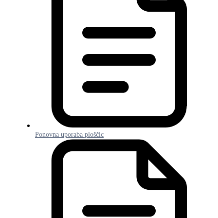
Ponovna uporaba ploščic