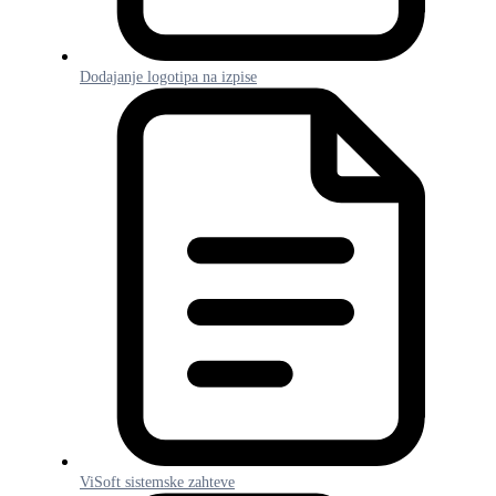
Dodajanje logotipa na izpise
ViSoft sistemske zahteve