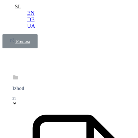
SL
EN
DE
UA
Prenosi
Izhod
21