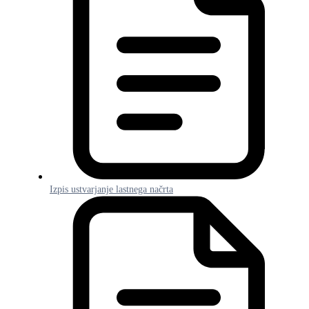
Izpis ustvarjanje lastnega načrta