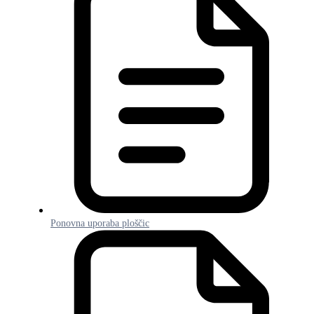
Ponovna uporaba ploščic