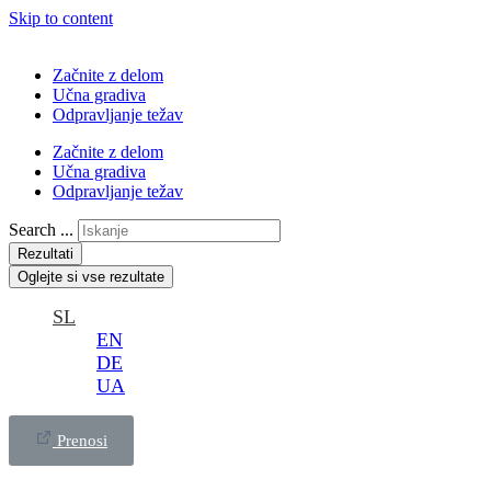
Skip to content
Začnite z delom
Učna gradiva
Odpravljanje težav
Začnite z delom
Učna gradiva
Odpravljanje težav
Search ...
Rezultati
Oglejte si vse rezultate
SL
EN
DE
UA
Prenosi