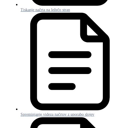
Tiskanje načrta na ležečo stran
Spreminjanje videza načrtov z uporabo slojev