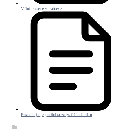
ViSoft sistemske zahteve
Posodabljanje gonilnika za grafično kartico