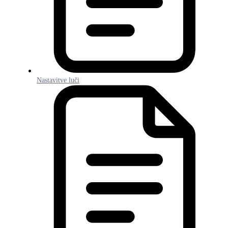
Nastavitve luči