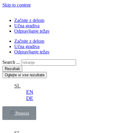
Skip to content
Začnite z delom
Učna gradiva
Odpravljanje težav
Začnite z delom
Učna gradiva
Odpravljanje težav
Search ...
Rezultati
Oglejte si vse rezultate
SL
EN
DE
Prenosi