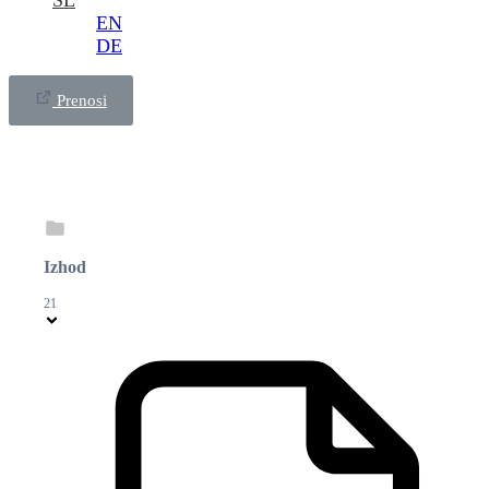
SL
EN
DE
Prenosi
Izhod
21