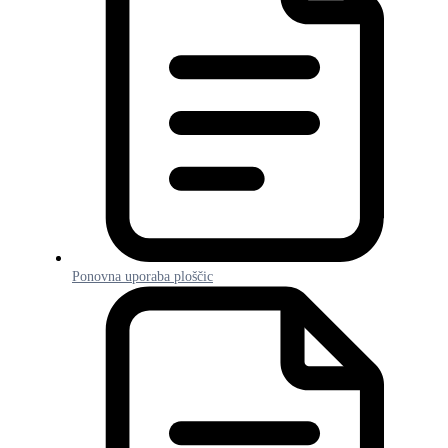
Ponovna uporaba ploščic