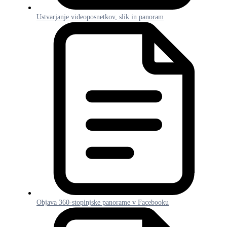
Ustvarjanje videoposnetkov, slik in panoram
Objava 360-stopinjske panorame v Facebooku