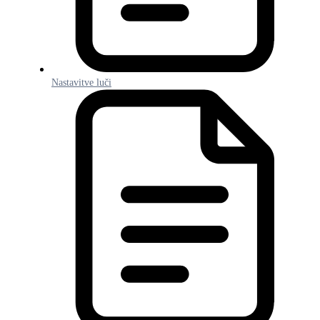
Nastavitve luči