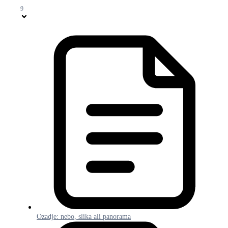
9
Ozadje: nebo, slika ali panorama