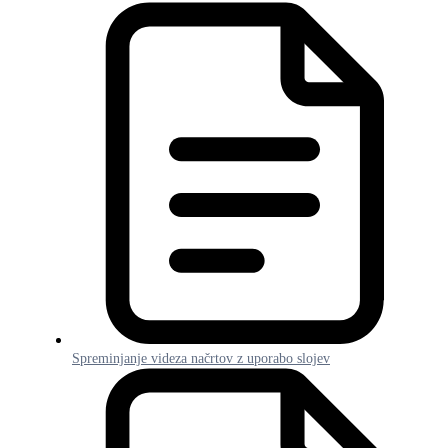
Spreminjanje videza načrtov z uporabo slojev