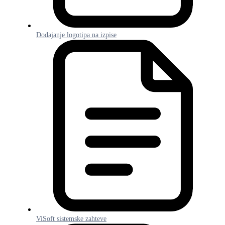
Dodajanje logotipa na izpise
ViSoft sistemske zahteve