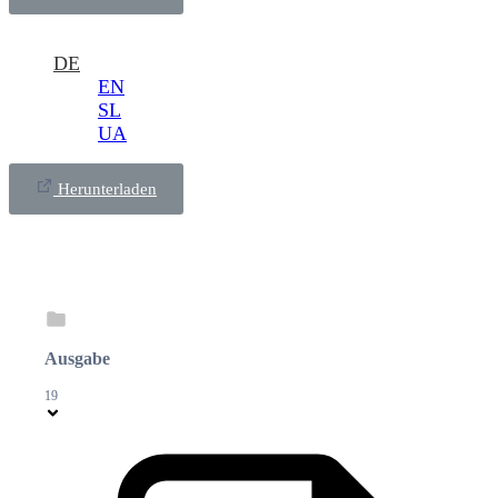
DE
EN
SL
UA
Herunterladen
Ausgabe
19