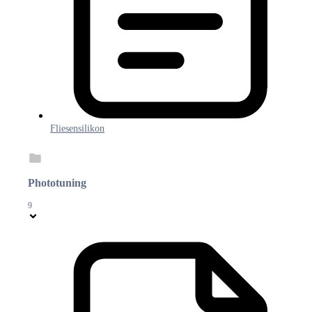
Fliesensilikon
Phototuning
9