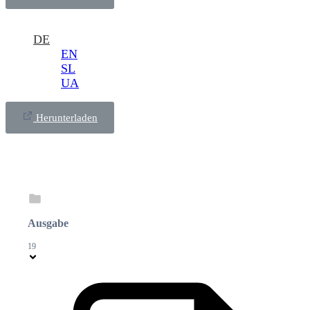
DE
EN
SL
UA
Herunterladen
Ausgabe
19