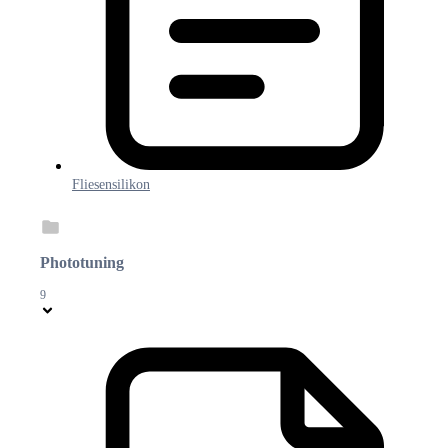
Fliesensilikon
Phototuning
9