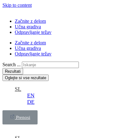
Skip to content
Začnite z delom
Učna gradiva
Odpravljanje težav
Začnite z delom
Učna gradiva
Odpravljanje težav
Search ...
Rezultati
Oglejte si vse rezultate
SL
EN
DE
Prenosi