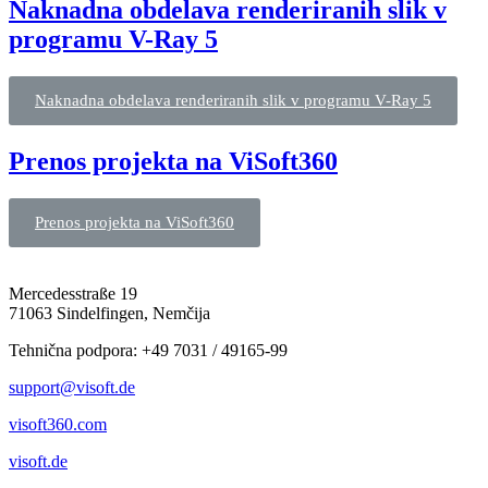
Naknadna obdelava renderiranih slik v
programu V-Ray 5
Naknadna obdelava renderiranih slik v programu V-Ray 5
Prenos projekta na ViSoft360
Prenos projekta na ViSoft360
Mercedesstraße 19
71063 Sindelfingen, Nemčija
Tehnična podpora: +49 7031 / 49165-99
support@visoft.de
visoft360.com
visoft.de