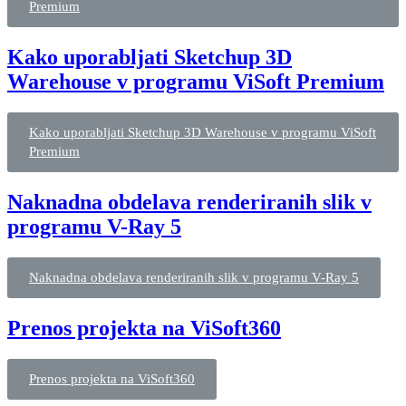
Premium
Kako uporabljati Sketchup 3D
Warehouse v programu ViSoft Premium
Kako uporabljati Sketchup 3D Warehouse v programu ViSoft
Premium
Naknadna obdelava renderiranih slik v
programu V-Ray 5
Naknadna obdelava renderiranih slik v programu V-Ray 5
Prenos projekta na ViSoft360
Prenos projekta na ViSoft360