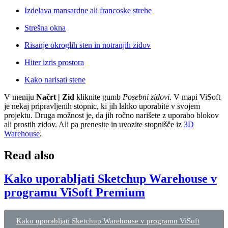
Izdelava mansardne ali francoske strehe
Strešna okna
Risanje okroglih sten in notranjih zidov
Hiter izris prostora
Kako narisati stene
V meniju
Načrt | Zid
kliknite gumb
Posebni zidovi
. V mapi ViSoft
je nekaj pripravljenih stopnic, ki jih lahko uporabite v svojem
projektu. Druga možnost je, da jih ročno narišete z uporabo blokov
ali prostih zidov. Ali pa prenesite in uvozite stopnišče iz
3D
Warehouse
.
Read also
Kako uporabljati Sketchup Warehouse v
programu ViSoft Premium
Kako uporabljati Sketchup Warehouse v programu ViSoft