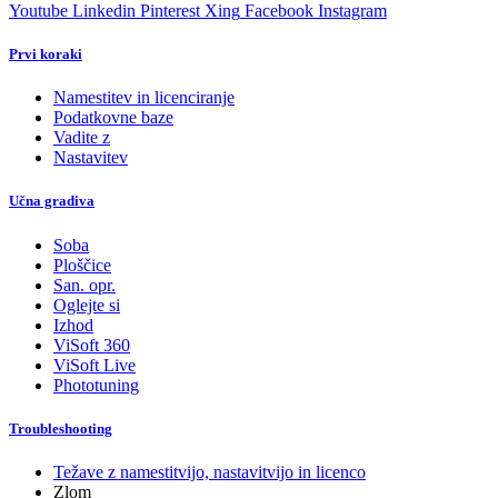
Youtube
Linkedin
Pinterest
Xing
Facebook
Instagram
Prvi koraki
Namestitev in licenciranje
Podatkovne baze
Vadite z
Nastavitev
Učna gradiva
Soba
Ploščice
San. opr.
Oglejte si
Izhod
ViSoft 360
ViSoft Live
Phototuning
Troubleshooting
Težave z namestitvijo, nastavitvijo in licenco
Zlom