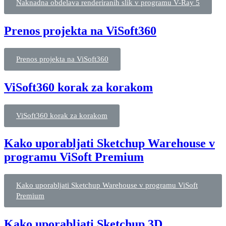
Naknadna obdelava renderiranih slik v programu V-Ray 5
Prenos projekta na ViSoft360
Prenos projekta na ViSoft360
ViSoft360 korak za korakom
ViSoft360 korak za korakom
Kako uporabljati Sketchup Warehouse v
programu ViSoft Premium
Kako uporabljati Sketchup Warehouse v programu ViSoft
Premium
Kako uporabljati Sketchup 3D