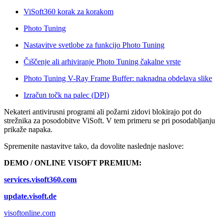
ViSoft360 korak za korakom
Photo Tuning
Nastavitve svetlobe za funkcijo Photo Tuning
Čiščenje ali arhiviranje Photo Tuning čakalne vrste
Photo Tuning V-Ray Frame Buffer: naknadna obdelava slike
Izračun točk na palec (DPI)
Nekateri antivirusni programi ali požarni zidovi blokirajo pot do
strežnika za posodobitve ViSoft. V tem primeru se pri posodabljanju
prikaže napaka.
Spremenite nastavitve tako, da dovolite naslednje naslove:
DEMO / ONLINE VISOFT PREMIUM:
services.visoft360.com
update.visoft.de
visoftonline.com