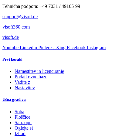
Tehnična podpora: +49 7031 / 49165-99
support@visoft.de
visoft360.com
visoft.de
Youtube
Linkedin
Pinterest
Xing
Facebook
Instagram
Prvi koraki
Namestitev in licenciranje
Podatkovne baze
Vadite z
Nastavitev
Učna gradiva
Soba
Ploščice
San. opr.
Oglejte si
Izhod