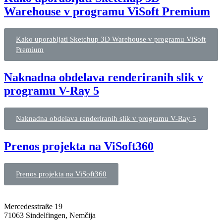
Warehouse v programu ViSoft Premium
Kako uporabljati Sketchup 3D Warehouse v programu ViSoft
Premium
Naknadna obdelava renderiranih slik v
programu V-Ray 5
Naknadna obdelava renderiranih slik v programu V-Ray 5
Prenos projekta na ViSoft360
Prenos projekta na ViSoft360
Mercedesstraße 19
71063 Sindelfingen, Nemčija