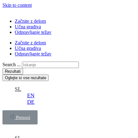
Skip to content
Začnite z delom
Učna gradiva
Odpravljanje težav
Začnite z delom
Učna gradiva
Odpravljanje težav
Search ...
Rezultati
Oglejte si vse rezultate
SL
EN
DE
Prenosi