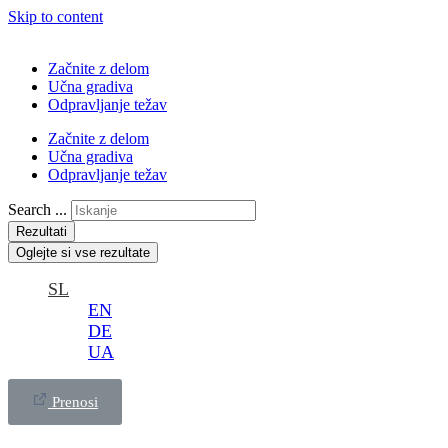
Skip to content
Začnite z delom
Učna gradiva
Odpravljanje težav
Začnite z delom
Učna gradiva
Odpravljanje težav
Search ...
Rezultati
Oglejte si vse rezultate
SL
EN
DE
UA
Prenosi