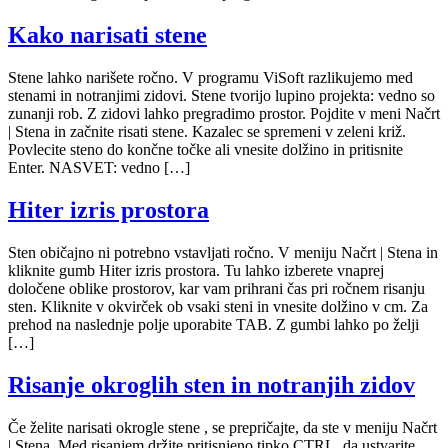
Kako narisati stene
Stene lahko narišete ročno. V programu ViSoft razlikujemo med
stenami in notranjimi zidovi. Stene tvorijo lupino projekta: vedno so
zunanji rob. Z zidovi lahko pregradimo prostor. Pojdite v meni Načrt
| Stena in začnite risati stene. Kazalec se spremeni v zeleni križ.
Povlecite steno do končne točke ali vnesite dolžino in pritisnite
Enter. NASVET: vedno […]
Hiter izris prostora
Sten običajno ni potrebno vstavljati ročno. V meniju Načrt | Stena in
kliknite gumb Hiter izris prostora. Tu lahko izberete vnaprej
določene oblike prostorov, kar vam prihrani čas pri ročnem risanju
sten. Kliknite v okvirček ob vsaki steni in vnesite dolžino v cm. Za
prehod na naslednje polje uporabite TAB. Z gumbi lahko po želji
[…]
Risanje okroglih sten in notranjih zidov
Če želite narisati okrogle stene , se prepričajte, da ste v meniju Načrt
| Stena. Med risanjem držite pritisnjeno tipko CTRL, da ustvarite