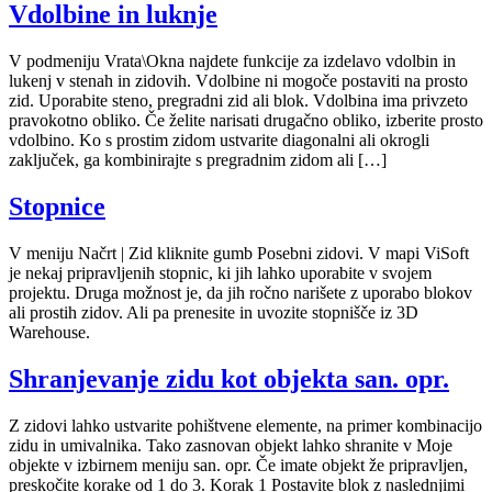
Vdolbine in luknje
V podmeniju Vrata\Okna najdete funkcije za izdelavo vdolbin in
lukenj v stenah in zidovih. Vdolbine ni mogoče postaviti na prosto
zid. Uporabite steno, pregradni zid ali blok. Vdolbina ima privzeto
pravokotno obliko. Če želite narisati drugačno obliko, izberite prosto
vdolbino. Ko s prostim zidom ustvarite diagonalni ali okrogli
zaključek, ga kombinirajte s pregradnim zidom ali […]
Stopnice
V meniju Načrt | Zid kliknite gumb Posebni zidovi. V mapi ViSoft
je nekaj pripravljenih stopnic, ki jih lahko uporabite v svojem
projektu. Druga možnost je, da jih ročno narišete z uporabo blokov
ali prostih zidov. Ali pa prenesite in uvozite stopnišče iz 3D
Warehouse.
Shranjevanje zidu kot objekta san. opr.
Z zidovi lahko ustvarite pohištvene elemente, na primer kombinacijo
zidu in umivalnika. Tako zasnovan objekt lahko shranite v Moje
objekte v izbirnem meniju san. opr. Če imate objekt že pripravljen,
preskočite korake od 1 do 3. Korak 1 Postavite blok z naslednjimi