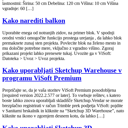
lastnostmi: Širina: 50 cm Debelina: 120 cm Višina: 10 cm Višina
vgradnje: 60 […]
Kako narediti balkon
Uporabite enega od notranjih zidov, na primer blok. V spodnji
orodni vrstici omogočite funkcijo prostega urejanja , da lahko blok
premaknete zunaj sten projekta. Povlecite blok na želeno mesto in
mu določite potrebne mere, vključno z vgradno višino. Zgoraj
prikazani projekt lahko prenesete tukaj. Uvozite ga v ViSoft:
Datoteka > Uvoz > Uvoz projekta.
Kako uporabljati Sketchup Warehouse v
programu ViSoft Premium
Prepričajte se, da je vaša storitev ViSoft Premium posodobljena
[required version 2022.2.577 or later]. To vsebuje rešitev, s katero
boste lahko znova uporabljali skladišče Sketchup.Vendar se morate
brezplačno registrirati v račun Trimble prek podjetja ViSoft: pojdite
v Sanitarni brskalnik in kliknite na “Sketchup 3D Warehouse”, nato
kliknite na ikono v zgornjem desnem kotu, da lahko […]