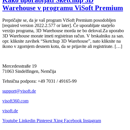
Kako uporabljati Sketchup 3D
Warehouse v programu ViSoft Premium
Prepričajte se, da je vaš program ViSoft Premium posodobljen
[required version 2022.2.577 or later]. Če uporabljate starješo
verzijo programa, 3D Warehouse morda ne bo deloval.Za uporabo
3D Warehouse morate imeti registriran račun. V brskalniku za san.
opr. kliknite zavihek “Sketchup 3D Warehouse”, nato kliknite na
ikono v zgornjem desnem kotu, da se prijavite ali registrirate. […]
Mercedesstraße 19
71063 Sindelfingen, Nemčija
Tehnična podpora: +49 7031 / 49165-99
support@visoft.de
visoft360.com
visoft.de
Youtube
Linkedin
Pinterest
Xing
Facebook
Instagram