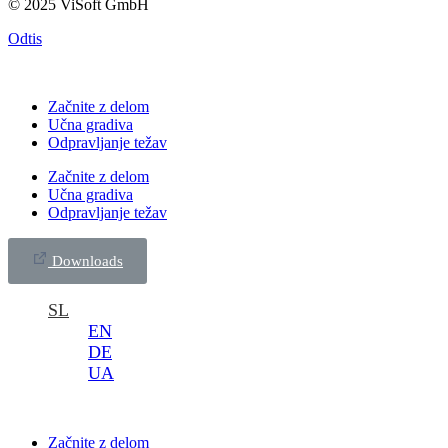
© 2025 ViSoft GmbH
Odtis
Začnite z delom
Učna gradiva
Odpravljanje težav
Začnite z delom
Učna gradiva
Odpravljanje težav
Downloads
SL
EN
DE
UA
Začnite z delom