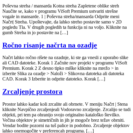
Poševna streha / mansarda Kotna streha Zapletene oblike streh
Naučite se, kako v programu ViSoft Premium ustvariti strešne
vogale in mansarde. 1 | Poševna streha/mansarda Odprite meni
Načrt| Streha. Upoštevajte, da lahko streho postavite samo v 2D
pogledu Tla. V drugih pogledih ta funkcija ni na voljo. Kliknite na
gumb Streha in jo postavite na […]
Ročno risanje načrta na ozadje
Načrt lahko ročno rišete na ozadnje, ki ste ga vnesli z uporabo slike
ali CAD datoteke. Korak 1 Začnite nov projekt v programu ViSoft
Premium. Korak 2 Z desno tipko miške kliknite na mrežo > in
izberite Slika za ozadje > Naloži > Slikovna datoteka ali datoteka
CAD. Korak 3 Izberite in odprite datoteko. Korak […]
Zrcaljenje prostora
Prostor lahko kadar koli zrcalite ali obrnete. V meniju Načrt | Stena
kliknite Navpično zrcaljenjeali Vodoravno zrcaljenje. Zrcalijo se tudi
objekti, pri tem pa ohranijo svojo originalno kataloško številko.
Večina objektov je simetričnih in jih je mogoče brez težav obrniti.
Vendar bodite pozorni na tuš palice in podobno. Zrcaljenje objektov
lahko onemogočite v preferencah programa. […]