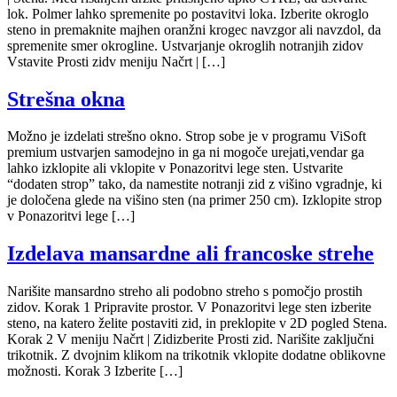
lok. Polmer lahko spremenite po postavitvi loka. Izberite okroglo
steno in premaknite majhen oranžni krogec navzgor ali navzdol, da
spremenite smer okrogline. Ustvarjanje okroglih notranjih zidov
Vstavite Prosti zidv meniju Načrt | […]
Strešna okna
Možno je izdelati strešno okno. Strop sobe je v programu ViSoft
premium ustvarjen samodejno in ga ni mogoče urejati,vendar ga
lahko izklopite ali vklopite v Ponazoritvi lege sten. Ustvarite
“dodaten strop” tako, da namestite notranji zid z višino vgradnje, ki
je določena glede na višino sten (na primer 250 cm). Izklopite strop
v Ponazoritvi lege […]
Izdelava mansardne ali francoske strehe
Narišite mansardno streho ali podobno streho s pomočjo prostih
zidov. Korak 1 Pripravite prostor. V Ponazoritvi lege sten izberite
steno, na katero želite postaviti zid, in preklopite v 2D pogled Stena.
Korak 2 V meniju Načrt | Zidizberite Prosti zid. Narišite zaključni
trikotnik. Z dvojnim klikom na trikotnik vklopite dodatne oblikovne
možnosti. Korak 3 Izberite […]