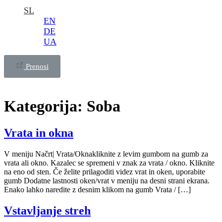
SL
EN
DE
UA
Prenosi
Kategorija:
Soba
Vrata in okna
V meniju Načrt| Vrata/Oknakliknite z levim gumbom na gumb za
vrata ali okno. Kazalec se spremeni v znak za vrata / okno. Kliknite
na eno od sten. Če želite prilagoditi videz vrat in oken, uporabite
gumb Dodatne lastnosti oken/vrat v meniju na desni strani ekrana.
Enako lahko naredite z desnim klikom na gumb Vrata / […]
Vstavljanje streh