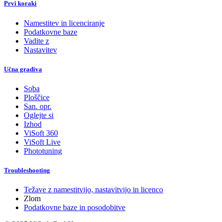
Prvi koraki
Namestitev in licenciranje
Podatkovne baze
Vadite z
Nastavitev
Učna gradiva
Soba
Ploščice
San. opr.
Oglejte si
Izhod
ViSoft 360
ViSoft Live
Phototuning
Troubleshooting
Težave z namestitvijo, nastavitvijo in licenco
Zlom
Podatkovne baze in posodobitve