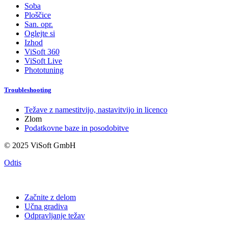
Soba
Ploščice
San. opr.
Oglejte si
Izhod
ViSoft 360
ViSoft Live
Phototuning
Troubleshooting
Težave z namestitvijo, nastavitvijo in licenco
Zlom
Podatkovne baze in posodobitve
© 2025 ViSoft GmbH
Odtis
Začnite z delom
Učna gradiva
Odpravljanje težav