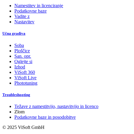
Namestitev in licenciranje
Podatkovne baze
Vadite z
Nastavitev
Učna gradiva
Soba
Ploščice
San. opr.
Oglejte si
Izhod
ViSoft 360
ViSoft Live
Phototuning
Troubleshooting
Težave z namestitvijo, nastavitvijo in licenco
Zlom
Podatkovne baze in posodobitve
© 2025 ViSoft GmbH