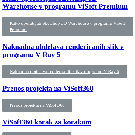
Warehouse v programu ViSoft Premium
Kako uporabljati Sketchup 3D Warehouse v programu ViSoft
Premium
Naknadna obdelava renderiranih slik v
programu V-Ray 5
Naknadna obdelava renderiranih slik v programu V-Ray 5
Prenos projekta na ViSoft360
Prenos projekta na ViSoft360
ViSoft360 korak za korakom