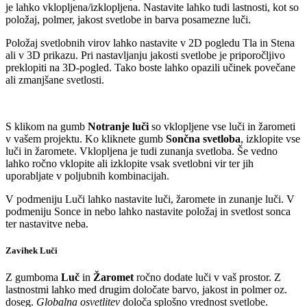
je lahko vklopljena/izklopljena. Nastavite lahko tudi lastnosti, kot so
položaj, polmer, jakost svetlobe in barva posamezne luči.
Položaj svetlobnih virov lahko nastavite v 2D pogledu Tla in Stena
ali v 3D prikazu. Pri nastavljanju jakosti svetlobe je priporočljivo
preklopiti na
3D-pogled
.
Tako
boste lahko opazili učinek povečane
ali zmanjšane svetlosti.
S klikom na gumb
Notranje luči
so vklopljene vse luči in žarometi
v vašem projektu. Ko kliknete gumb
Sončna svetloba
, izklopite vse
luči in žaromete. Vklopljena je tudi zunanja svetloba. Še vedno
lahko ročno vklopite ali izklopite vsak svetlobni vir ter jih
uporabljate v poljubnih kombinacijah.
V podmeniju Luči lahko nastavite luči, žaromete in zunanje luči. V
podmeniju Sonce in nebo lahko nastavite položaj in svetlost sonca
ter nastavitve neba.
Zavihek Luči
Z gumboma
Luč
in
Žaromet
ročno dodate luči v vaš prostor. Z
lastnostmi lahko med drugim določate barvo, jakost in polmer oz.
doseg.
Globalna osvetlitev
določa splošno vrednost svetlobe.