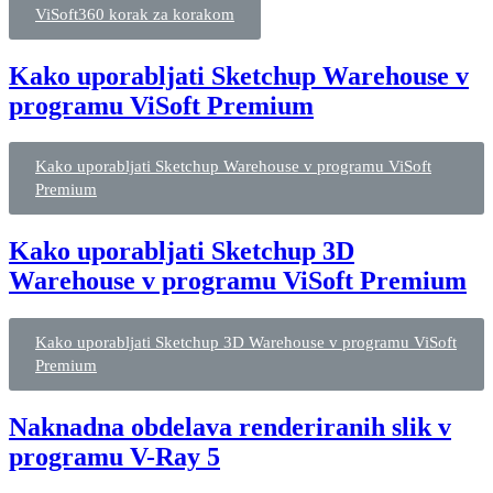
ViSoft360 korak za korakom
Kako uporabljati Sketchup Warehouse v
programu ViSoft Premium
Kako uporabljati Sketchup Warehouse v programu ViSoft
Premium
Kako uporabljati Sketchup 3D
Warehouse v programu ViSoft Premium
Kako uporabljati Sketchup 3D Warehouse v programu ViSoft
Premium
Naknadna obdelava renderiranih slik v
programu V-Ray 5