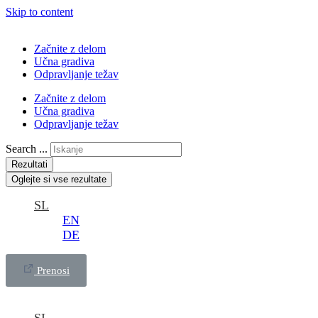
Skip to content
Začnite z delom
Učna gradiva
Odpravljanje težav
Začnite z delom
Učna gradiva
Odpravljanje težav
Search ...
Rezultati
Oglejte si vse rezultate
SL
EN
DE
Prenosi