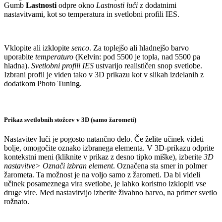
Gumb
Lastnosti
odpre okno
Lastnosti luči
z dodatnimi
nastavitvami, kot so temperatura in svetlobni profili IES.
Vklopite ali izklopite
senco
. Za toplejšo ali hladnejšo barvo
uporabite
temperaturo
(Kelvin: pod 5500 je topla, nad 5500 pa
hladna).
Svetlobni profili IES
ustvarijo realističen snop svetlobe.
Izbrani profil je viden tako v 3D prikazu kot v slikah izdelanih z
dodatkom Photo Tuning.
Prikaz svetlobnih stožcev v 3D (samo žarometi)
Nastavitev luči je pogosto natančno delo. Če želite učinek videti
bolje, omogočite oznako izbranega elementa. V 3D-prikazu odprite
kontekstni meni (kliknite v prikaz z desno tipko miške), izberite
3D
nastavitve> Označi izbran element
. Označena
sta
smer in polmer
žarometa. Ta možnost je na voljo samo z žarometi. Da bi videli
učinek posameznega vira svetlobe, je lahko koristno izklopiti vse
druge vire. Med nastavitvijo izberite živahno
barvo
, na primer svetlo
rožnato.