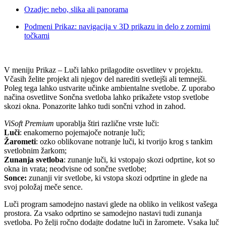
Ozadje: nebo, slika ali panorama
Podmeni Prikaz: navigacija v 3D prikazu in delo z zornimi
točkami
V meniju Prikaz – Luči lahko prilagodite osvetlitev v projektu.
Včasih želite projekt ali njegov del narediti svetlejši ali temnejši.
Poleg
tega
lahko ustvarite učinke ambientalne svetlobe. Z uporabo
načina osvetlitve Sončna svetloba lahko prikažete vstop svetlobe
skozi okna. Ponazorite lahko tudi sončni vzhod in zahod.
ViSoft Premium
uporablja štiri različne vrste luči:
Luči
: enakomerno pojemajoče notranje luči;
Žarometi
: ozko oblikovane notranje luči, ki tvorijo krog s tankim
svetlobnim žarkom;
Zunanja svetloba
: zunanje luči, ki vstopajo skozi odprtine, kot so
okna in vrata; neodvisne od sončne svetlobe;
Sonce:
zunanji vir svetlobe, ki vstopa skozi odprtine in glede na
svoj položaj meče sence.
Luči program samodejno nastavi glede na obliko in velikost vašega
prostora. Za vsako odprtino se samodejno nastavi tudi zunanja
svetloba. Po želji ročno dodajte dodatne luči in žaromete. Vsaka luč