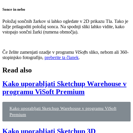
Sonce in nebo
Položaj sončnih žarkov si lahko ogledate v 2D prikazu Tla. Tako je
lažje prilagoditi položaj sonca. Na spodnji sliki lahko vidite, kako
vstopajo sončni žarki (rumena območja).
Če želite zamenjati ozadje v programu
ViSoft
s sliko, nebom ali 360-
stopinjsko fotografijo,
preberite ta članek
.
Read also
Kako uporabljati Sketchup Warehouse v
programu ViSoft Premium
Kako uporabljati Sketchup Warehouse v programu ViSoft
Premium
Kako uporabljati Sketchup 3D