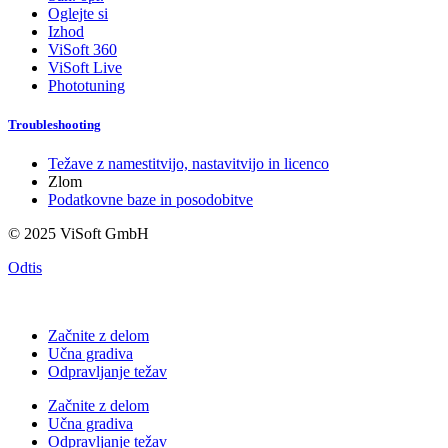
Oglejte si
Izhod
ViSoft 360
ViSoft Live
Phototuning
Troubleshooting
Težave z namestitvijo, nastavitvijo in licenco
Zlom
Podatkovne baze in posodobitve
© 2025 ViSoft GmbH
Odtis
Začnite z delom
Učna gradiva
Odpravljanje težav
Začnite z delom
Učna gradiva
Odpravljanje težav