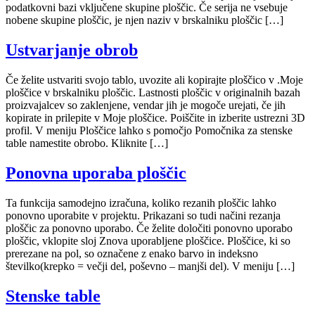
podatkovni bazi vključene skupine ploščic. Če serija ne vsebuje
nobene skupine ploščic, je njen naziv v brskalniku ploščic […]
Ustvarjanje obrob
Če želite ustvariti svojo tablo, uvozite ali kopirajte ploščico v .Moje
ploščice v brskalniku ploščic. Lastnosti ploščic v originalnih bazah
proizvajalcev so zaklenjene, vendar jih je mogoče urejati, če jih
kopirate in prilepite v Moje ploščice. Poiščite in izberite ustrezni 3D
profil. V meniju Ploščice lahko s pomočjo Pomočnika za stenske
table namestite obrobo. Kliknite […]
Ponovna uporaba ploščic
Ta funkcija samodejno izračuna, koliko rezanih ploščic lahko
ponovno uporabite v projektu. Prikazani so tudi načini rezanja
ploščic za ponovno uporabo. Če želite določiti ponovno uporabo
ploščic, vklopite sloj Znova uporabljene ploščice. Ploščice, ki so
prerezane na pol, so označene z enako barvo in indeksno
številko(krepko = večji del, poševno – manjši del). V meniju […]
Stenske table