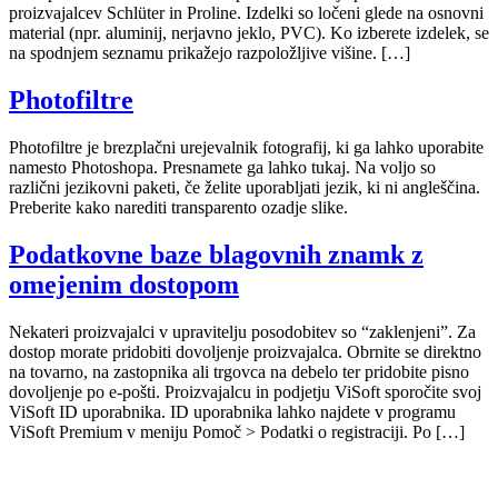
proizvajalcev Schlüter in Proline. Izdelki so ločeni glede na osnovni
material (npr. aluminij, nerjavno jeklo, PVC). Ko izberete izdelek, se
na spodnjem seznamu prikažejo razpoložljive višine. […]
Photofiltre
Photofiltre je brezplačni urejevalnik fotografij, ki ga lahko uporabite
namesto Photoshopa. Presnamete ga lahko tukaj. Na voljo so
različni jezikovni paketi, če želite uporabljati jezik, ki ni angleščina.
Preberite kako narediti transparento ozadje slike.
Podatkovne baze blagovnih znamk z
omejenim dostopom
Nekateri proizvajalci v upravitelju posodobitev so “zaklenjeni”. Za
dostop morate pridobiti dovoljenje proizvajalca. Obrnite se direktno
na tovarno, na zastopnika ali trgovca na debelo ter pridobite pisno
dovoljenje po e-pošti. Proizvajalcu in podjetju ViSoft sporočite svoj
ViSoft ID uporabnika. ID uporabnika lahko najdete v programu
ViSoft Premium v meniju Pomoč > Podatki o registraciji. Po […]