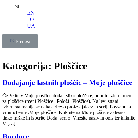
SL
EN
DE
UA
Prenosi
Kategorija:
Ploščice
Dodajanje lastnih ploščic – Moje ploščice
Če želite v Moje ploščice dodati sliko ploščice, odprite izbirni meni
za ploščice (meni Ploščice | Položi | Ploščice). Na levi strani
izbirnega menija se nahaja drevo proizvajalcev in serij. Povsem na
vrhu izberite .Moje ploščice. Kliknite na Moje ploščice z desno
tipko miške in izberite Dodaj serijo. Vnesite naziv in opis ter kliknite
V […]
Bordure