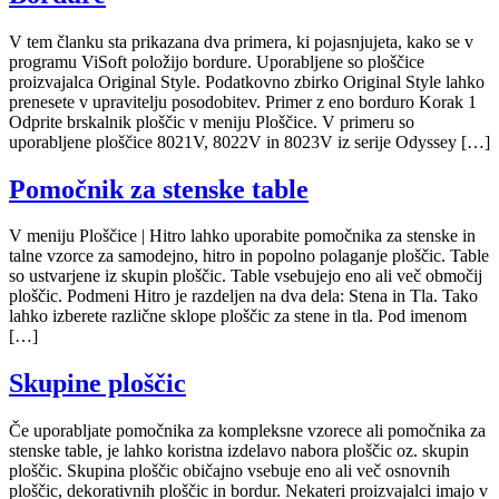
V tem članku sta prikazana dva primera, ki pojasnjujeta, kako se v
programu ViSoft položijo bordure. Uporabljene so ploščice
proizvajalca Original Style. Podatkovno zbirko Original Style lahko
prenesete v upravitelju posodobitev. Primer z eno borduro Korak 1
Odprite brskalnik ploščic v meniju Ploščice. V primeru so
uporabljene ploščice 8021V, 8022V in 8023V iz serije Odyssey […]
Pomočnik za stenske table
V meniju Ploščice | Hitro lahko uporabite pomočnika za stenske in
talne vzorce za samodejno, hitro in popolno polaganje ploščic. Table
so ustvarjene iz skupin ploščic. Table vsebujejo eno ali več območij
ploščic. Podmeni Hitro je razdeljen na dva dela: Stena in Tla. Tako
lahko izberete različne sklope ploščic za stene in tla. Pod imenom
[…]
Skupine ploščic
Če uporabljate pomočnika za kompleksne vzorece ali pomočnika za
stenske table, je lahko koristna izdelavo nabora ploščic oz. skupin
ploščic. Skupina ploščic običajno vsebuje eno ali več osnovnih
ploščic, dekorativnih ploščic in bordur. Nekateri proizvajalci imajo v