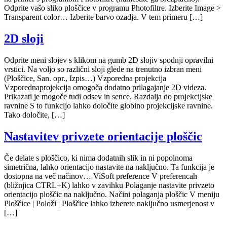
Odprite vašo sliko ploščice v programu Photofiltre. Izberite Image >
Transparent color… Izberite barvo ozadja. V tem primeru […]
2D sloji
Odprite meni slojev s klikom na gumb 2D slojiv spodnji opravilni
vrstici. Na voljo so različni sloji glede na trenutno izbran meni
(Ploščice, San. opr., Izpis…) Vzporedna projekcija
Vzporednaprojekcija omogoča dodatno prilagajanje 2D videza.
Prikazati je mogoče tudi odsev in sence. Razdalja do projekcijske
ravnine S to funkcijo lahko določite globino projekcijske ravnine.
Tako določite, […]
Nastavitev privzete orientacije ploščic
Če delate s ploščico, ki nima dodatnih slik in ni popolnoma
simetrična, lahko orientacijo nastavite na naključno. Ta funkcija je
dostopna na več načinov… ViSoft preference V preferencah
(bližnjica CTRL+K) lahko v zavihku Polaganje nastavite privzeto
orientacijo ploščic na naključno. Načini polaganja ploščic V meniju
Ploščice | Položi | Ploščice lahko izberete naključno usmerjenost v
[…]