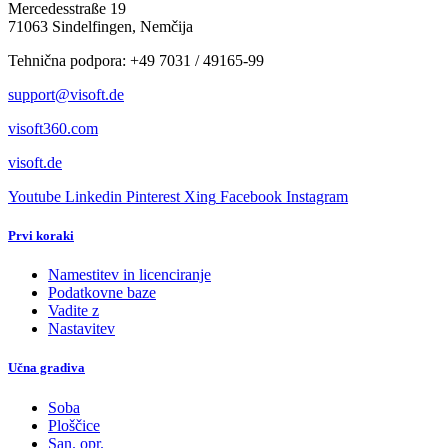
Mercedesstraße 19
71063 Sindelfingen, Nemčija
Tehnična podpora: +49 7031 / 49165-99
support@visoft.de
visoft360.com
visoft.de
Youtube
Linkedin
Pinterest
Xing
Facebook
Instagram
Prvi koraki
Namestitev in licenciranje
Podatkovne baze
Vadite z
Nastavitev
Učna gradiva
Soba
Ploščice
San. opr.