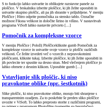
S to funkcijo lahko ustvarite in oblikujete razstavne panele za
ploščice. V brskalniku izberite ploščice, ki jih želite uporabiti in
ustvarite skupino ploščic, ali pa jih shranite v priljubljene. V meniju
Ploščice | Hitro odprite pomočnika za stensko tablo. Označite
možnost Fiksna velikost in določite širino in višino. V nastavitvah
programa ViSoft lahko nastavite privzeto […]
Pomočnik za kompleksne vzorce
V meniju Ploščice | Položi| Ploščicekliknite gumb Pomočnik za
kompleksne vzorce in ustvarite svoje vzorce iz ploščic različnih
velikosti. Če želite izvedeti več o vzorcih z nepravokotnimi
ploščicami, kliknite tukaj. Izberite ploščice, ki jih želite uporabiti in
jih povlecite ter spustite na desno stran. Med vlečenjem ploščice jo
lahko obrnete z desnim klikom. Uporabite gumb […]
Vstavljanje slik ploščic, ki niso
pravokotne oblike (npr. šestkotnik)
Slike ploščic, ki niso pravokotne oblike, morajo biti shranjene s
transparentnim ozadjem. Za to poskrbite še preden sliko ploščice
uvozite v ViSoft. To lahko preprosto storite z različnimi programi,
na primer s programom Photofiltre (namestite ga brezplačno).