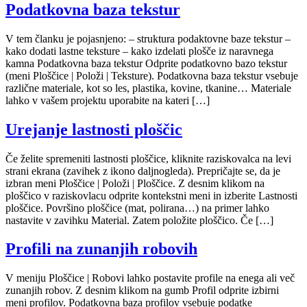
Podatkovna baza tekstur
V tem članku je pojasnjeno: – struktura podaktovne baze tekstur –
kako dodati lastne teksture – kako izdelati plošče iz naravnega
kamna Podatkovna baza tekstur Odprite podatkovno bazo tekstur
(meni Ploščice | Položi | Teksture). Podatkovna baza tekstur vsebuje
različne materiale, kot so les, plastika, kovine, tkanine… Materiale
lahko v vašem projektu uporabite na kateri […]
Urejanje lastnosti ploščic
Če želite spremeniti lastnosti ploščice, kliknite raziskovalca na levi
strani ekrana (zavihek z ikono daljnogleda). Prepričajte se, da je
izbran meni Ploščice | Položi | Ploščice. Z desnim klikom na
ploščico v raziskovlacu odprite kontekstni meni in izberite Lastnosti
ploščice. Površino ploščice (mat, polirana…) na primer lahko
nastavite v zavihku Material. Zatem položite ploščico. Če […]
Profili na zunanjih robovih
V meniju Ploščice | Robovi lahko postavite profile na enega ali več
zunanjih robov. Z desnim klikom na gumb Profil odprite izbirni
meni profilov. Podatkovna baza profilov vsebuje podatke