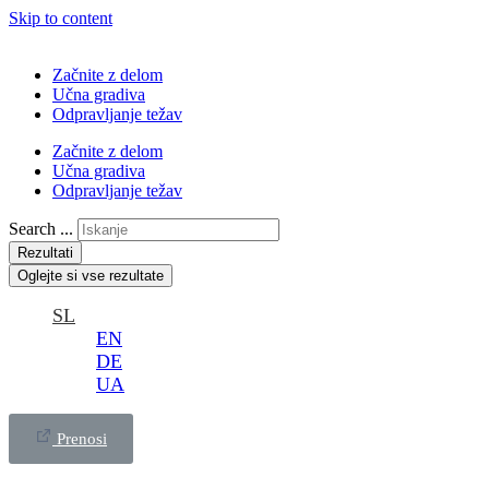
Skip to content
Začnite z delom
Učna gradiva
Odpravljanje težav
Začnite z delom
Učna gradiva
Odpravljanje težav
Search ...
Rezultati
Oglejte si vse rezultate
SL
EN
DE
UA
Prenosi