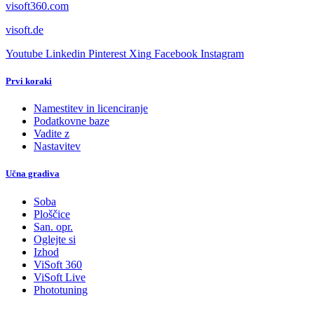
visoft360.com
visoft.de
Youtube
Linkedin
Pinterest
Xing
Facebook
Instagram
Prvi koraki
Namestitev in licenciranje
Podatkovne baze
Vadite z
Nastavitev
Učna gradiva
Soba
Ploščice
San. opr.
Oglejte si
Izhod
ViSoft 360
ViSoft Live
Phototuning