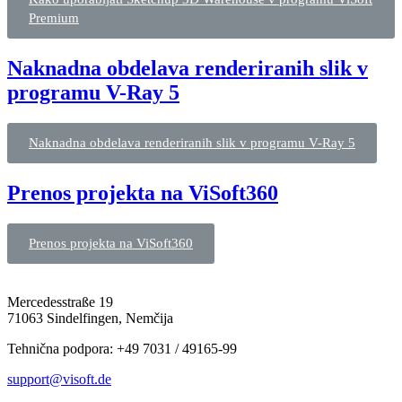
Premium
Naknadna obdelava renderiranih slik v
programu V-Ray 5
Naknadna obdelava renderiranih slik v programu V-Ray 5
Prenos projekta na ViSoft360
Prenos projekta na ViSoft360
Mercedesstraße 19
71063 Sindelfingen, Nemčija
Tehnična podpora: +49 7031 / 49165-99
support@visoft.de