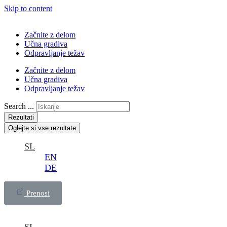
Skip to content
Začnite z delom
Učna gradiva
Odpravljanje težav
Začnite z delom
Učna gradiva
Odpravljanje težav
Search ...
Rezultati
Oglejte si vse rezultate
SL
EN
DE
Prenosi