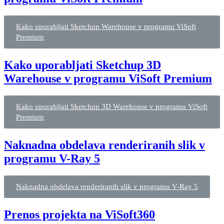
Kako uporabljati Sketchup Warehouse v programu ViSoft
Premium
Kako uporabljati Sketchup 3D
Warehouse v programu ViSoft Premium
Kako uporabljati Sketchup 3D Warehouse v programu ViSoft
Premium
Naknadna obdelava renderiranih slik v
programu V-Ray 5
Naknadna obdelava renderiranih slik v programu V-Ray 5
Prenos projekta na ViSoft360