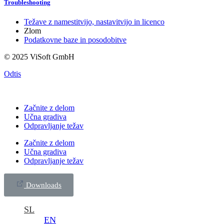
Troubleshooting
Težave z namestitvijo, nastavitvijo in licenco
Zlom
Podatkovne baze in posodobitve
© 2025 ViSoft GmbH
Odtis
Začnite z delom
Učna gradiva
Odpravljanje težav
Začnite z delom
Učna gradiva
Odpravljanje težav
Downloads
SL
EN