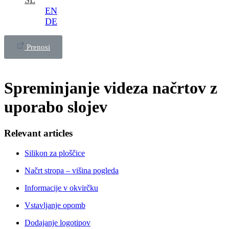
SL
EN
DE
Prenosi
Spreminjanje videza načrtov z
uporabo slojev
Relevant articles
Silikon za ploščice
Načrt stropa – višina pogleda
Informacije v okvirčku
Vstavljanje opomb
Dodajanje logotipov