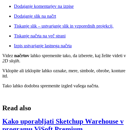
Dodajanje komentarjev na izpise
Dodajanje slik na načrt
Tiskanje slik – ustvarjanje slik in vzporednih projekcij.
Tiskanje načrta na več strani
Izpis ustvarjanje lastnega načrta
Videz
načrtov
lahko spremenite tako, da izberete, kaj želite videti v
2D slojih
.
Vklopite ali izklopite lahko oznake, mere, simbole, obrobe, konture
itd.
Tako lahko dodobra spremenite izgled vašega načrta.
Read also
Kako uporabljati Sketchup Warehouse v
programu ViSoft Premium