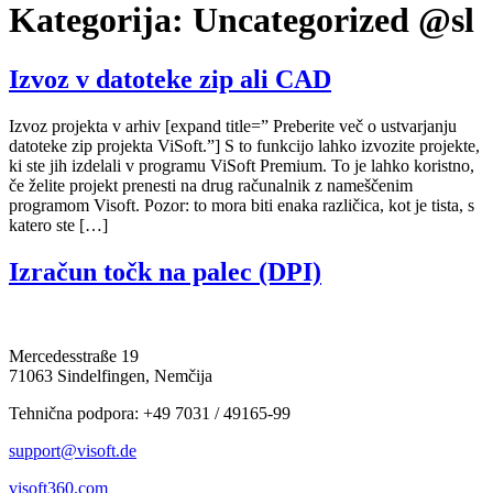
Kategorija:
Uncategorized @sl
Izvoz v datoteke zip ali CAD
Izvoz projekta v arhiv [expand title=” Preberite več o ustvarjanju
datoteke zip projekta ViSoft.”] S to funkcijo lahko izvozite projekte,
ki ste jih izdelali v programu ViSoft Premium. To je lahko koristno,
če želite projekt prenesti na drug računalnik z nameščenim
programom Visoft. Pozor: to mora biti enaka različica, kot je tista, s
katero ste […]
Izračun točk na palec (DPI)
Mercedesstraße 19
71063 Sindelfingen, Nemčija
Tehnična podpora: +49 7031 / 49165-99
support@visoft.de
visoft360.com