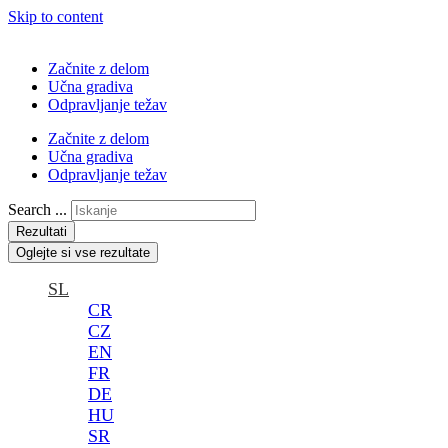
Skip to content
Začnite z delom
Učna gradiva
Odpravljanje težav
Začnite z delom
Učna gradiva
Odpravljanje težav
Search ...
Rezultati
Oglejte si vse rezultate
SL
CR
CZ
EN
FR
DE
HU
SR