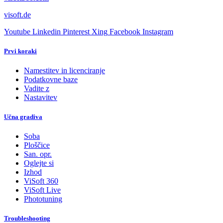
visoft.de
Youtube
Linkedin
Pinterest
Xing
Facebook
Instagram
Prvi koraki
Namestitev in licenciranje
Podatkovne baze
Vadite z
Nastavitev
Učna gradiva
Soba
Ploščice
San. opr.
Oglejte si
Izhod
ViSoft 360
ViSoft Live
Phototuning
Troubleshooting