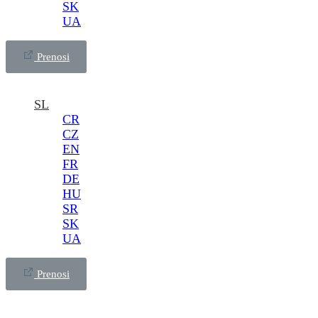
SK
UA
Prenosi
SL
CR
CZ
EN
FR
DE
HU
SR
SK
UA
Prenosi