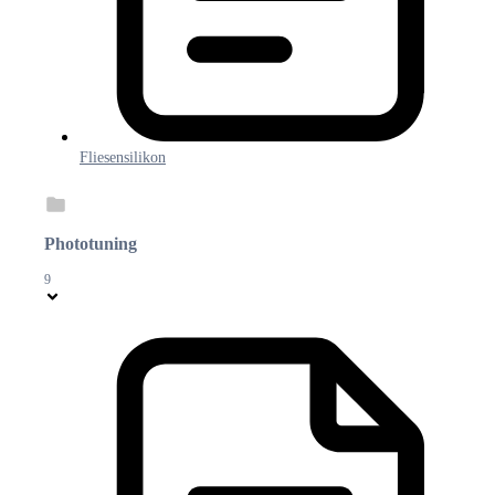
Fliesensilikon
Phototuning
9